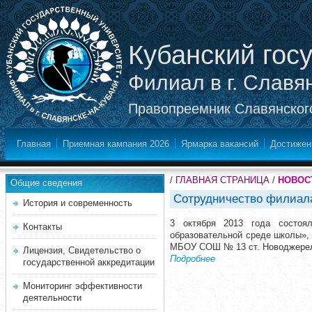
Кубанский гос
Филиал в г. Славя
Правопреемник Славянского
Главная
Приемная кампания 2026
Ярмарка вакансий
Достижен
/
ГЛАВНАЯ СТРАНИЦА
/
НОВОС
Общие сведения
Сотрудничество филиала
История и современность
3 октября 2013 года состоял
Контакты
образовательной среде школы»,
МБОУ СОШ № 13 ст. Новоджерел
Лицензия, Свидетельство о
Подробнее
государственной аккредитации
Мониторинг эффективности
деятельности