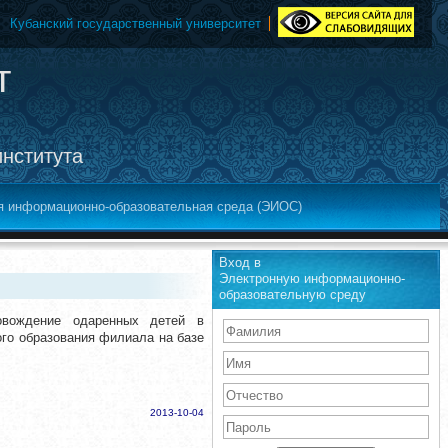
Кубанский государственный университет
т
института
я информационно-образовательная среда (ЭИОС)
Вход в
Электронную информационно-
образовательную среду
ровождение одаренных детей в
го образования филиала на базе
2013-10-04