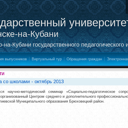
ударственный университе
нске-на-Кубани
-на-Кубани государственного педагогического 
ия выпускников
Виртуальный тур
Обращения граждан
Электронна
ТИ
 со школами - октябрь 2013
ся научно-методический семинар «Социально-педагогическое соп
 организованный Центром среднего и дополнительного профессионально
иевской Муниципального образования Брюховецкий район.