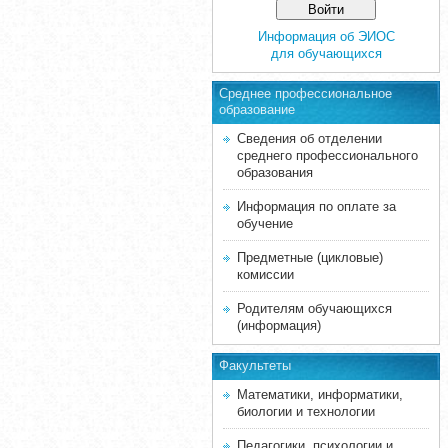
Информация об ЭИОС
для обучающихся
Среднее професcиональное
образование
Сведения об отделении
среднего профессионального
образования
Информация по оплате за
обучение
Предметные (цикловые)
комиссии
Родителям обучающихся
(информация)
Факультеты
Математики, информатики,
биологии и технологии
Педагогики, психологии и