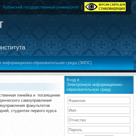
Кубанский государственный университет
т
института
я информационно-образовательная среда (ЭИОС)
Вход в
Электронную информационно-
образовательную среду
ественная линейка и посвящение
уденческого самоуправления
амоуправления факультетов
ней, студентке первого курса