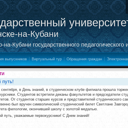
ударственный университе
нске-на-Кубани
-на-Кубани государственного педагогического 
ия выпускников
Виртуальный тур
Обращения граждан
Электронна
ТИ
 путь!
 сентября, в День знаний, в студенческом клубе филиала прошла торж
курсники. Студентов встретили деканы факультетов и председатели ст
етов. От студентов старших курсов и представителей студенческого с
венно был вручен символический студенческий билет Светлане Завгород
тета филологии, окончившей школу с золотой медалью.
й путь, уважаемые первокурсники! С Днем знаний!