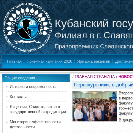
Кубанский гос
Филиал в г. Славя
Правопреемник Славянского
Главная
Приемная кампания 2026
Ярмарка вакансий
Достижен
/
ГЛАВНАЯ СТРАНИЦА
/
НОВОС
Общие сведения
Первокурсники, в добрый
История и современность
Второго
Контакты
в перво
факульт
Лицензия, Свидетельство о
торжест
государственной аккредитации
факуль
В добры
Мониторинг эффективности
деятельности