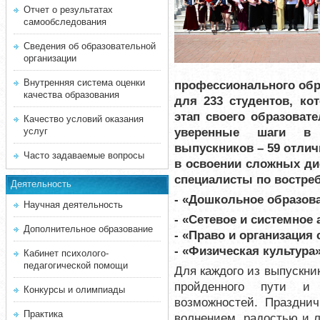
Отчет о результатах
самообследования
Сведения об образовательной
организации
Внутренняя система оценки
профессионального обра
качества образования
для 233 студентов, к
этап своего образоват
Качество условий оказания
уверенные шаги в 
услуг
выпускников – 59 отлич
Часто задаваемые вопросы
в освоении сложных д
с
пециалисты по востре
Деятельность
- «Дошкольное образова
Научная деятельность
- «Сетевое и системное
Дополнительное образование
- «Право и организация
- «Физическая культура»
Кабинет психолого-
педагогической помощи
Для каждого из выпускни
пройденного пути и
Конкурсы и олимпиады
возможностей. Праздни
Практика
волнением, радостью и л