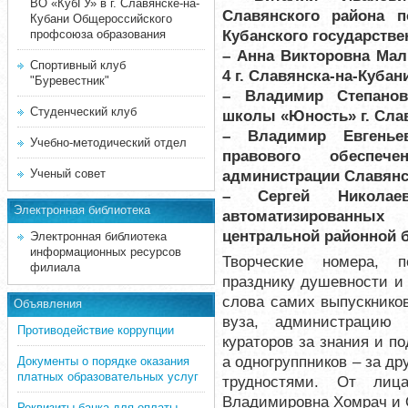
ВО «КубГУ» в г. Славянске-на-
Славянского района 
Кубани Общероссийского
Кубанского государстве
профсоюза образования
– Анна Викторовна Ма
Спортивный клуб
4 г. Славянска-на-Кубан
"Буревестник"
– Владимир Степанов
Студенческий клуб
школы «Юность» г. Слав
– Владимир Евгеньев
Учебно-методический отдел
правового обеспече
Ученый совет
администрации Славянс
– Сергей Николаев
Электронная библиотека
автоматизированны
центральной районной 
Электронная библиотека
информационных ресурсов
Творческие номера, п
филиала
празднику душевности и
слова самих выпускников
Объявления
вуза, администрацию 
Противодействие коррупции
кураторов за знания и по
а одногруппников – за д
Документы о порядке оказания
платных образовательных услуг
трудностями. От лиц
Владимировна Хомрач и 
Реквизиты банка для оплаты