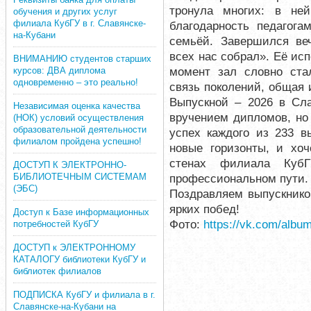
тронула многих: в не
обучения и других услуг
филиала КубГУ в г. Славянске-
благодарность педагога
на-Кубани
семьёй. Завершился ве
всех нас собрал». Её ис
ВНИМАНИЮ студентов старших
момент зал словно ста
курсов: ДВА диплома
одновременно – это реально!
связь поколений, общая
Выпускной – 2026 в Сла
Независимая оценка качества
вручением дипломов, но
(НОК) условий осуществления
образовательной деятельности
успех каждого из 233 в
филиалом пройдена успешно!
новые горизонты, и хоч
стенах филиала КубГ
ДОСТУП К ЭЛЕКТРОННО-
БИБЛИОТЕЧНЫМ СИСТЕМАМ
профессиональном пути.
(ЭБС)
Поздравляем выпускнико
ярких побед!
Доступ к Базе информационных
Фото:
https://vk.com/alb
потребностей КубГУ
ДОСТУП к ЭЛЕКТРОННОМУ
КАТАЛОГУ библиотеки КубГУ и
библиотек филиалов
ПОДПИСКА КубГУ и филиала в г.
Славянске-на-Кубани на