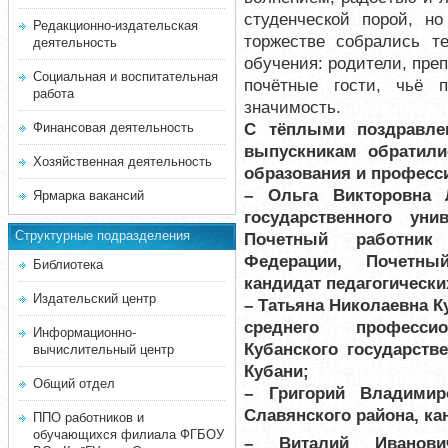
студенческой порой, н
Редакционно-издательская
торжестве собрались т
деятельность
обучения: родители, преп
Социальная и воспитательная
почётные гости, чьё 
работа
значимость.
С тёплыми поздравле
Финансовая деятельность
выпускникам обратили
Хозяйственная деятельность
образования и професс
– Ольга Викторовна 
Ярмарка вакансий
государственного уни
Структурные подразделения
Почетный работник
Федерации, Почетны
Библиотека
кандидат педагогически
Издательский центр
– Татьяна Николаевна К
среднего професси
Информационно-
Кубанского государстве
вычислительный центр
Кубани;
Общий отдел
– Григорий Владимир
Славянского района, ка
ППО работников и
обучающихся филиала ФГБОУ
– Виталий Иванови