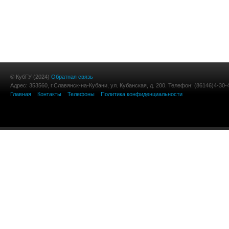
© КубГУ (2024)
Обратная связь
Адрес: 353560, г.Славянск-на-Кубани, ул. Кубанская, д. 200. Телефон: (86146)4-30-
Главная
Контакты
Телефоны
Политика конфиденциальности