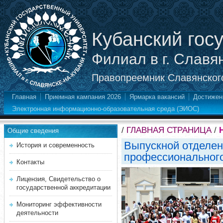
Кубанский гос
Филиал в г. Славя
Правопреемник Славянского
Главная
Приемная кампания 2026
Ярмарка вакансий
Достижен
Электронная информационно-образовательная среда (ЭИОС)
/
ГЛАВНАЯ СТРАНИЦА
/
Общие сведения
Выпускной отделен
История и современность
профессионального
Контакты
Лицензия, Свидетельство о
государственной аккредитации
Мониторинг эффективности
деятельности