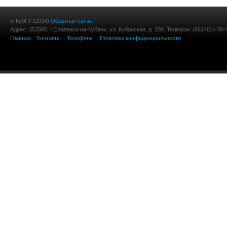
© КубГУ (2024)
Обратная связь
Адрес: 353560, г.Славянск-на-Кубани, ул. Кубанская, д. 200. Телефон: (86146)4-30-
Главная
Контакты
Телефоны
Политика конфиденциальности