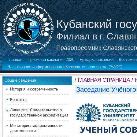
Кубанский гос
Филиал в г. Славя
Правопреемник Славянского
Главная
Приемная кампания 2026
Ярмарка вакансий
Достижен
Электронная информационно-образовательная среда (ЭИОС)
/
ГЛАВНАЯ СТРАНИЦА
/
Общие сведения
Заседание Учёного
История и современность
Контакты
Лицензия, Свидетельство о
государственной аккредитации
Мониторинг эффективности
деятельности