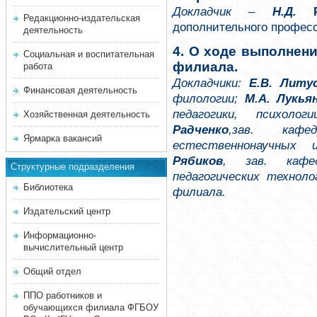
Докладчик –
Н.Д.
Редакционно-издательская
дополнительного професс
деятельность
4. О ходе выполнен
Социальная и воспитательная
филиала.
работа
Докладчики:
Е.В. Литу
Финансовая деятельность
филологии;
М.А. Лукья
педагогики, психол
Хозяйственная деятельность
Радченко
,
зав. кафед
Ярмарка вакансий
естественнонаучных 
Рябиков
,
зав. кафе
Структурные подразделения
педагогических технол
Библиотека
филиала.
Издательский центр
Информационно-
вычислительный центр
Общий отдел
ППО работников и
обучающихся филиала ФГБОУ