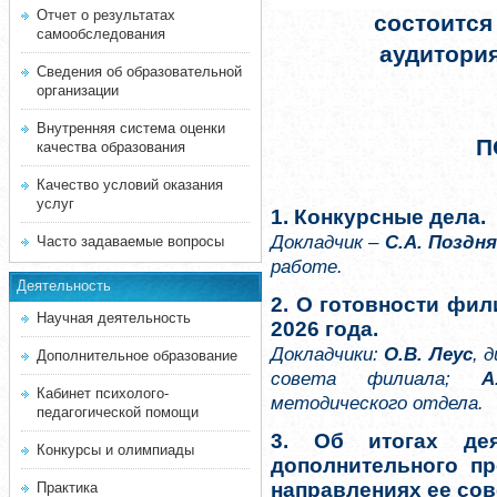
Отчет о результатах
состоится 
самообследования
аудитори
Сведения об образовательной
организации
Внутренняя система оценки
П
качества образования
Качество условий оказания
услуг
1. Конкурсные дела.
Докладчик –
С.А. Поздн
Часто задаваемые вопросы
работе.
Деятельность
2. О готовности фил
Научная деятельность
2026 года.
Докладчики:
О.В. Леус
, 
Дополнительное образование
совета филиала;
А
Кабинет психолого-
методического отдела.
педагогической помощи
3. Об итогах де
Конкурсы и олимпиады
дополнительного п
направлениях ее со
Практика