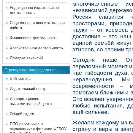
многочисленные и
Редакционно-издательская
независимой державо
деятельность
Россия славится 
просторами, природ
Социальная и воспитательная
работа
науки – от космоса 
достояние – это наш
Финансовая деятельность
единой семьёй живут
Хозяйственная деятельность
этносов, со своими тр
Ярмарка вакансий
Сегодня наше Оте
переломный момент ис
Структурные подразделения
нас твёрдости духа,
Библиотека
неравнодушия. М
современности – м
Издательский центр
помогаем ближним и в
Это вселяет уверенно
Информационно-
вычислительный центр
любые испытания, до
ещё сильнее.
Общий отдел
Желаем каждому из ва
ППО работников и
страну и веры в зав
обучающихся филиала ФГБОУ