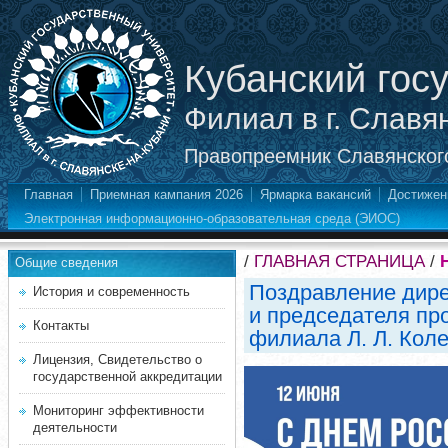
Кубанский гос
Филиал в г. Славя
Правопреемник Славянского
Главная
Приемная кампания 2026
Ярмарка вакансий
Достижен
Электронная информационно-образовательная среда (ЭИОС)
/
ГЛАВНАЯ СТРАНИЦА
/
Общие сведения
Поздравление дире
История и современность
и председателя пр
Контакты
филиала Л. Л. Кол
Лицензия, Свидетельство о
государственной аккредитации
Мониторинг эффективности
деятельности