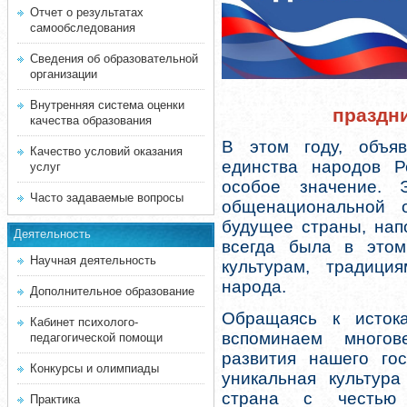
Отчет о результатах
самообследования
Сведения об образовательной
организации
Внутренняя система оценки
праздн
качества образования
В этом году, объя
Качество условий оказания
единства народов Р
услуг
особое значение. 
Часто задаваемые вопросы
общенациональной 
будущее страны, нап
Деятельность
всегда была в этом
Научная деятельность
культурам, традици
народа.
Дополнительное образование
Обращаясь к исток
Кабинет психолого-
вспоминаем многов
педагогической помощи
развития нашего гос
Конкурсы и олимпиады
уникальная культура
страна с честью
Практика