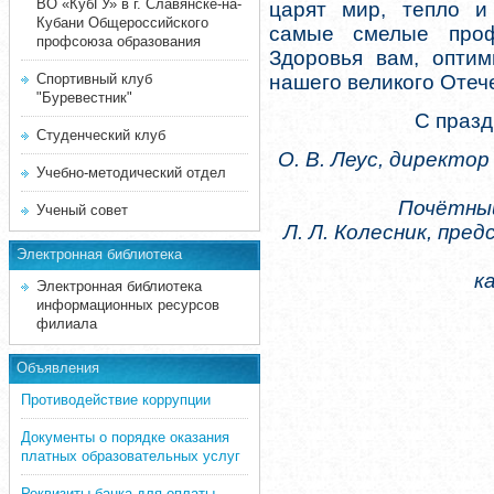
ВО «КубГУ» в г. Славянске-на-
царят мир, тепло и 
Кубани Общероссийского
самые смелые проф
профсоюза образования
Здоровья вам, оптим
Спортивный клуб
нашего великого Отеч
"Буревестник"
С празд
Студенческий клуб
О. В. Леус, директо
Учебно-методический отдел
Почётный
Ученый совет
Л. Л. Колесник, пр
Электронная библиотека
ка
Электронная библиотека
информационных ресурсов
филиала
Объявления
Противодействие коррупции
Документы о порядке оказания
платных образовательных услуг
Реквизиты банка для оплаты