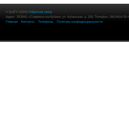
© КубГУ (2024)
Обратная связь
Адрес: 353560, г.Славянск-на-Кубани, ул. Кубанская, д. 200. Телефон: (86146)4-30-
Главная
Контакты
Телефоны
Политика конфиденциальности