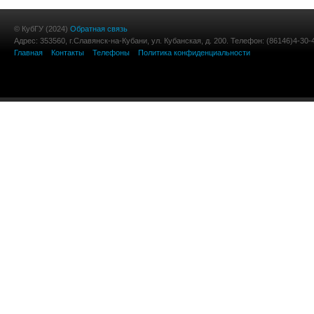
© КубГУ (2024)
Обратная связь
Адрес: 353560, г.Славянск-на-Кубани, ул. Кубанская, д. 200. Телефон: (86146)4-30-
Главная
Контакты
Телефоны
Политика конфиденциальности