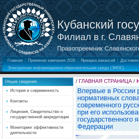
Кубанский гос
Филиал в г. Славя
Правопреемник Славянского
Главная
Приемная кампания 2026
Ярмарка вакансий
Достижен
Электронная информационно-образовательная среда (ЭИОС)
/
ГЛАВНАЯ СТРАНИЦА
/
Общие сведения
Впервые в России 
История и современность
нормативных слов
Контакты
современного русс
при его использова
Лицензия, Свидетельство о
государственной аккредитации
государственного 
Федерации
Мониторинг эффективности
деятельности