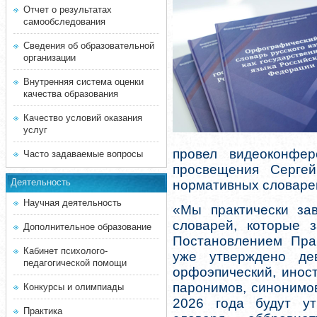
Отчет о результатах
самообследования
Сведения об образовательной
организации
Внутренняя система оценки
качества образования
Качество условий оказания
услуг
провел видеоконфе
Часто задаваемые вопросы
просвещения Серге
Деятельность
нормативных словаре
Научная деятельность
«Мы практически за
словарей, которые з
Дополнительное образование
Постановлением Пра
Кабинет психолого-
уже утверждено дев
педагогической помощи
орфоэпический, иност
паронимов, синонимов
Конкурсы и олимпиады
2026 года будут у
Практика