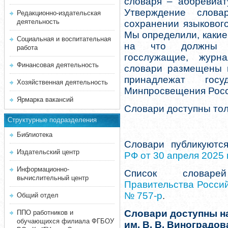
словаря – аббревиат
Утверждение слов
Редакционно-издательская
деятельность
сохранении языковог
Мы определили, какие
Социальная и воспитательная
на что должны о
работа
госслужащие, журн
Финансовая деятельность
словари размещены в
принадлежат гос
Хозяйственная деятельность
Минпросвещения Рос
Ярмарка вакансий
Словари доступны тол
Структурные подразделения
Библиотека
Словари публикуютс
Издательский центр
РФ от 30 апреля 2025
Информационно-
Список словаре
вычислительный центр
Правительства Россий
№ 757-р
.
Общий отдел
Словари доступны на
ППО работников и
обучающихся филиала ФГБОУ
им. В. В. Виноградо