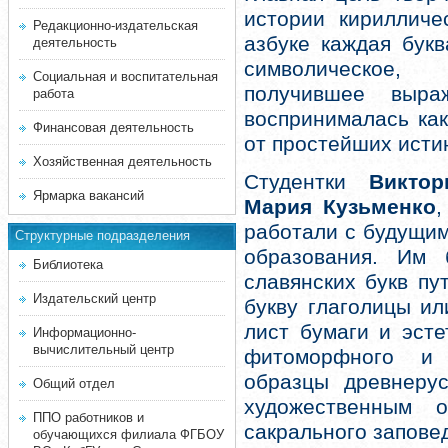
истории кирилличе
Редакционно-издательская
азбуке каждая бук
деятельность
символическое,
Социальная и воспитательная
получившее выра
работа
воспринималась как
Финансовая деятельность
от простейших исти
Хозяйственная деятельность
Студентки
Викто
Ярмарка вакансий
Мария Кузьменко
работали с будущим
Структурные подразделения
образования. Им 
Библиотека
славянских букв пу
Издательский центр
букву глаголицы и
лист бумаги и эст
Информационно-
вычислительный центр
фитоморфного и 
образцы древнерус
Общий отдел
художественным 
ППО работников и
сакрального запове
обучающихся филиала ФГБОУ