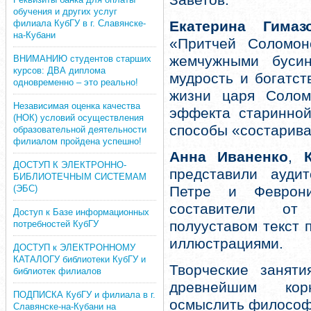
Заветов.
обучения и других услуг
филиала КубГУ в г. Славянске-
Екатерина Гимаз
на-Кубани
«Притчей Соломон
жемчужными бусин
ВНИМАНИЮ студентов старших
курсов: ДВА диплома
мудрость и богатст
одновременно – это реально!
жизни царя Солом
Независимая оценка качества
эффекта старинной
(НОК) условий осуществления
способы «состарива
образовательной деятельности
филиалом пройдена успешно!
Анна Иваненко
,
К
ДОСТУП К ЭЛЕКТРОННО-
представили ауди
БИБЛИОТЕЧНЫМ СИСТЕМАМ
(ЭБС)
Петре и Феврон
составители от
Доступ к Базе информационных
полууставом текст 
потребностей КубГУ
иллюстрациями.
ДОСТУП к ЭЛЕКТРОННОМУ
КАТАЛОГУ библиотеки КубГУ и
Творческие занят
библиотек филиалов
древнейшим кор
ПОДПИСКА КубГУ и филиала в г.
осмыслить философс
Славянске-на-Кубани на