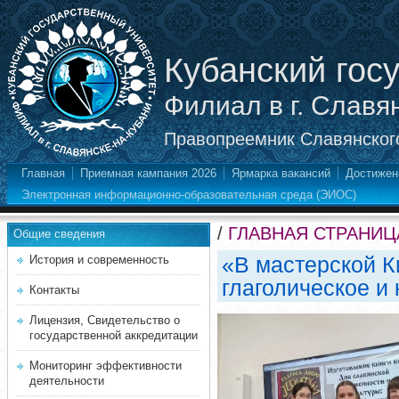
Кубанский гос
Филиал в г. Славя
Правопреемник Славянского
Главная
Приемная кампания 2026
Ярмарка вакансий
Достижен
Электронная информационно-образовательная среда (ЭИОС)
/
ГЛАВНАЯ СТРАНИЦ
Общие сведения
«В мастерской 
История и современность
глаголическое и
Контакты
Лицензия, Свидетельство о
государственной аккредитации
Мониторинг эффективности
деятельности