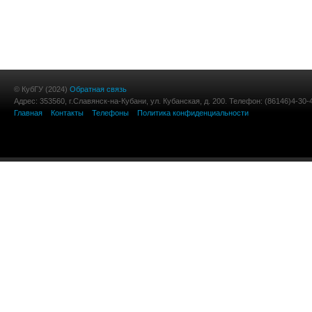
© КубГУ (2024)
Обратная связь
Адрес: 353560, г.Славянск-на-Кубани, ул. Кубанская, д. 200. Телефон: (86146)4-30-
Главная
Контакты
Телефоны
Политика конфиденциальности