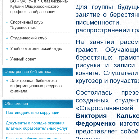
ВО «КубГУ» в г. Славянске-на-
Для группы буду
Кубани Общероссийского
профсоюза образования
занятие о берестян
письменности,
Спортивный клуб
"Буревестник"
распространении гр
Студенческий клуб
На занятии рассм
грамот. Обучающ
Учебно-методический отдел
берестяных грамо
Ученый совет
рисунки и записи
Электронная библиотека
ковчеге. Слушател
кругозор и поучаств
Электронная библиотека
информационных ресурсов
филиала
Состоялась презе
созданных студен
Объявления
«Старославянски
Противодействие коррупции
Виктория Кальк
Федорченко
изгото
Документы о порядке оказания
платных образовательных услуг
представляет собой
Реквизиты банка для оплаты