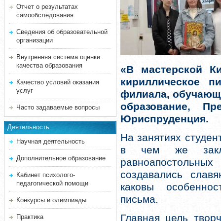
Отчет о результатах
самообследования
Сведения об образовательной
организации
Внутренняя система оценки
качества образования
«В мастерской К
кириллическое 
Качество условий оказания
услуг
филиала, обучающ
образование, Пр
Часто задаваемые вопросы
Юриспруденция.
Деятельность
На занятиях студен
Научная деятельность
в чем же заклю
Дополнительное образование
равноапостольны
создавались славя
Кабинет психолого-
педагогической помощи
каковы особеннос
письма.
Конкурсы и олимпиады
Главная цель твор
Практика