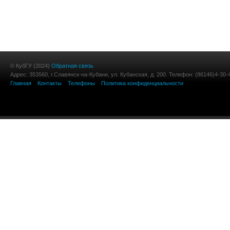
© КубГУ (2024)
Обратная связь
Адрес: 353560, г.Славянск-на-Кубани, ул. Кубанская, д. 200. Телефон: (86146)4-30-
Главная
Контакты
Телефоны
Политика конфиденциальности