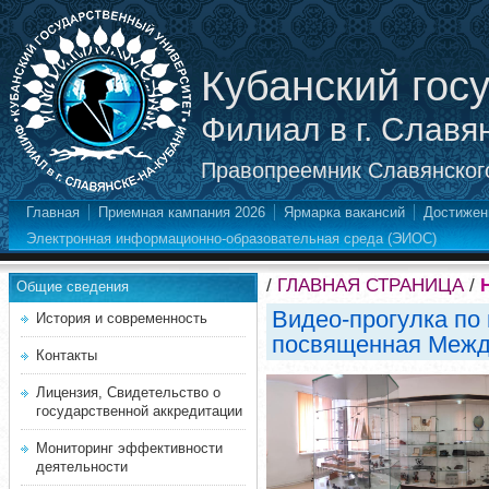
Кубанский гос
Филиал в г. Славя
Правопреемник Славянского
Главная
Приемная кампания 2026
Ярмарка вакансий
Достижен
Электронная информационно-образовательная среда (ЭИОС)
/
ГЛАВНАЯ СТРАНИЦА
/
Общие сведения
Видео-прогулка по
История и современность
посвященная Межд
Контакты
Лицензия, Свидетельство о
государственной аккредитации
Мониторинг эффективности
деятельности