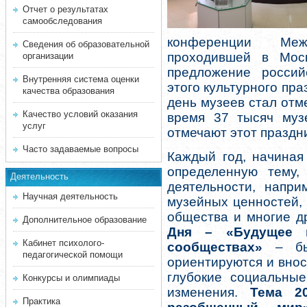
Отчет о результатах
самообследования
конференции Меж
Сведения об образовательной
проходившей в Мос
организации
предложение россий
Внутренняя система оценки
этого культурного пр
качества образования
день музеев стал отм
Качество условий оказания
время 37 тысяч муз
услуг
отмечают этот праздни
Часто задаваемые вопросы
Каждый год, начиная
определенную тему,
Деятельность
деятельности, напри
Научная деятельность
музейных ценностей,
общества и многие д
Дополнительное образование
Дня – «Будущее 
Кабинет психолого-
сообществах»
– был
педагогической помощи
ориентируются и внос
глубокие социальные
Конкурсы и олимпиады
изменения.
Тема 2
Практика