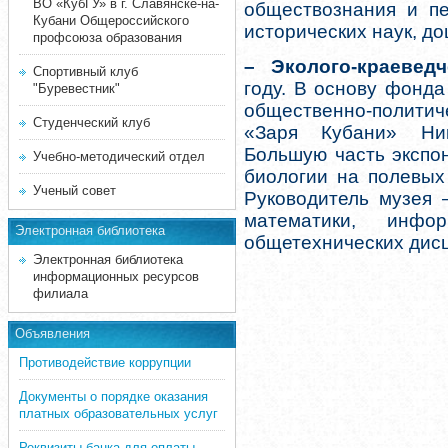
ВО «КубГУ» в г. Славянске-на-
обществознания и пе
Кубани Общероссийского
исторических наук, до
профсоюза образования
– Эколого-краевед
Спортивный клуб
году. В основу фонда
"Буревестник"
общественно-политич
Студенческий клуб
«Заря Кубани» Ник
Большую часть экспо
Учебно-методический отдел
биологии на полевых 
Ученый совет
Руководитель музея 
математики, инфор
Электронная библиотека
общетехнических дис
Электронная библиотека
информационных ресурсов
филиала
Объявления
Противодействие коррупции
Документы о порядке оказания
платных образовательных услуг
Реквизиты банка для оплаты