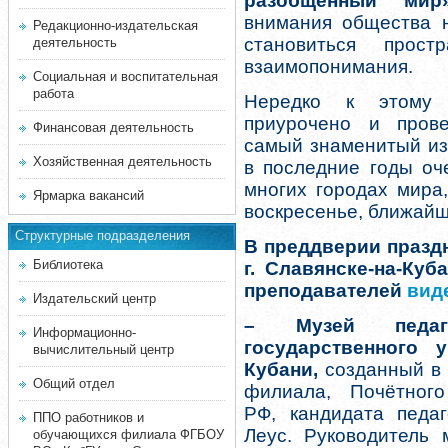
разобщенный мир
внимания общества н
Редакционно-издательская
становиться прост
деятельность
взаимопонимания.
Социальная и воспитательная
работа
Нередко к этому 
приурочено и прове
Финансовая деятельность
самый знаменитый и
Хозяйственная деятельность
в последние годы оч
многих городах мира,
Ярмарка вакансий
воскресенье, ближайш
Структурные подразделения
В преддверии празд
Библиотека
г. Славянске-на-Куб
преподавателей
вид
Издательский центр
– Музей педаго
Информационно-
государственного у
вычислительный центр
Кубани,
созданный в 
Общий отдел
филиала, Почётног
РФ, кандидата педаг
ППО работников и
Леус. Руководитель 
обучающихся филиала ФГБОУ