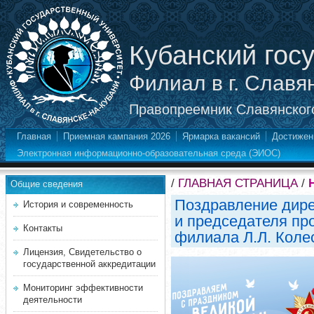
Кубанский гос
Филиал в г. Славя
Правопреемник Славянского
Главная
Приемная кампания 2026
Ярмарка вакансий
Достижен
Электронная информационно-образовательная среда (ЭИОС)
/
ГЛАВНАЯ СТРАНИЦА
/
Общие сведения
Поздравление дире
История и современность
и председателя пр
Контакты
филиала Л.Л. Коле
Лицензия, Свидетельство о
государственной аккредитации
Мониторинг эффективности
деятельности