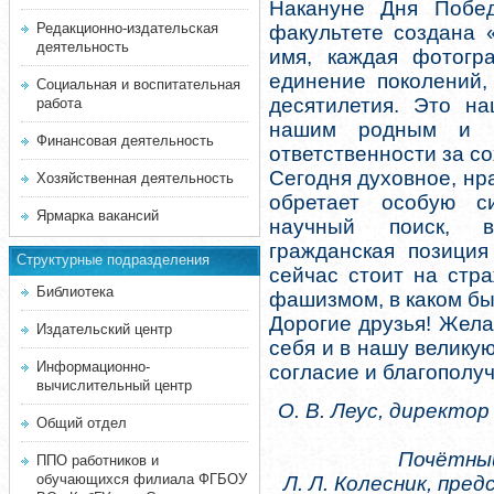
Накануне Дня Побе
Редакционно-издательская
факультете создана 
деятельность
имя, каждая фотогр
единение поколений,
Социальная и воспитательная
десятилетия. Это н
работа
нашим родным и бл
Финансовая деятельность
ответственности за с
Сегодня духовное, н
Хозяйственная деятельность
обретает особую с
Ярмарка вакансий
научный поиск, в
гражданская позиция
Структурные подразделения
сейчас стоит на стр
Библиотека
фашизмом, в каком бы
Дорогие друзья! Жела
Издательский центр
себя и в нашу велику
Информационно-
согласие и благополу
вычислительный центр
О. В. Леус, директо
Общий отдел
Почётный
ППО работников и
обучающихся филиала ФГБОУ
Л. Л. Колесник, пр