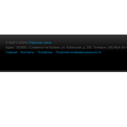
© КубГУ (2024)
Обратная связь
Адрес: 353560, г.Славянск-на-Кубани, ул. Кубанская, д. 200. Телефон: (86146)4-30-
Главная
Контакты
Телефоны
Политика конфиденциальности