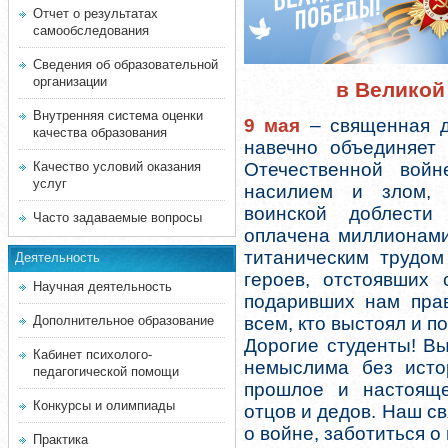
Отчет о результатах
самообследования
Сведения об образовательной
организации
в Великой
Внутренняя система оценки
9 мая
– священная д
качества образования
навечно объединяет 
Качество условий оказания
Отечественной вой
услуг
насилием и злом, 
воинской доблести
Часто задаваемые вопросы
оплачена миллионами
титаническим трудом
Деятельность
героев, отстоявших 
Научная деятельность
подаривших нам прав
Дополнительное образование
всем, кто выстоял и п
Дорогие студенты! В
Кабинет психолого-
немыслима без истор
педагогической помощи
прошлое и настоящ
Конкурсы и олимпиады
отцов и дедов. Наш с
о войне, заботиться о
Практика