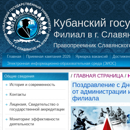
Кубанский гос
Филиал в г. Славя
Правопреемник Славянского
Главная
Приемная кампания 2026
Ярмарка вакансий
Достижен
Электронная информационно-образовательная среда (ЭИОС)
/
ГЛАВНАЯ СТРАНИЦА
/
Общие сведения
Поздравление с Дн
История и современность
от администрации 
Контакты
филиала
Лицензия, Свидетельство о
государственной аккредитации
Мониторинг эффективности
деятельности