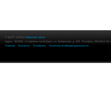
© КубГУ (2024)
Обратная связь
Адрес: 353560, г.Славянск-на-Кубани, ул. Кубанская, д. 200. Телефон: (86146)4-30-
Главная
Контакты
Телефоны
Политика конфиденциальности