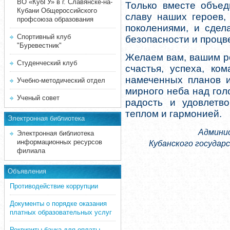
ВО «КубГУ» в г. Славянске-на-
Только вместе объе
Кубани Общероссийского
славу наших героев,
профсоюза образования
поколениями, и сдел
Спортивный клуб
безопасности и процв
"Буревестник"
Желаем вам, вашим ро
Студенческий клуб
счастья, успеха, ко
намеченных планов и
Учебно-методический отдел
мирного неба над гол
Ученый совет
радость и удовлетв
теплом и гармонией.
Электронная библиотека
Админи
Электронная библиотека
информационных ресурсов
Кубанского государс
филиала
Объявления
Противодействие коррупции
Документы о порядке оказания
платных образовательных услуг
Реквизиты банка для оплаты