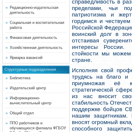
справедливость в ра
пределами, чьи по
Редакционно-издательская
деятельность
патриотизма и жерт
гордимся и чествуем
Социальная и воспитательная
Российской Федерации
работа
воинский долг в зон
Финансовая деятельность
отстаивая суверенит
интересы России.
Хозяйственная деятельность
стойкости мы можем
Ярмарка вакансий
стране.
Структурные подразделения
Исполняя свой профе
трудясь на благо и
Библиотека
приумножая её к
Издательский центр
стратегической сфере
из нас вносит св
Информационно-
стабильность Отечест
вычислительный центр
поддержке бойцов СВ
Общий отдел
нашим защитникам. 
вносят огромный вкла
ППО работников и
способного защитит
обучающихся филиала ФГБОУ