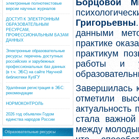
Борцовой М
электронные полнотекстовые
версии научных журналов
психологиче
ДОСТУП К ЭЛЕКТРОННЫМ
Григорьевны
ОБРАЗОВАТЕЛЬНЫМ
РЕСУРСАМ,
данными мет
ПРОФЕССИОНАЛЬНЫМ БАЗАМ
ДАННЫХ
практике оказ
Электронные образовательные
практикум поз
ресурсы: перечень доступных
работы и 
российских и зарубежных
профессиональных баз данных
образовательн
(в т.ч. ЭБС) на сайте Научной
библиотеки КубГУ
Завершилась к
Удалённая регистрация в ЭБС:
рекомендации
отметили выс
НОРМОКОНТРОЛЬ
актуальность 
2026 год объявлен Годом
стала важной
единства народов России
между молодым
Образовательные ресурсы