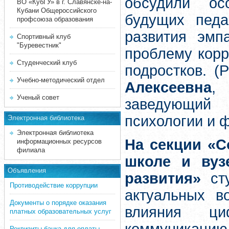
обсудили ос
ВО «КубГУ» в г. Славянске-на-
Кубани Общероссийского
будущих педаг
профсоюза образования
развития эмп
Спортивный клуб
"Буревестник"
проблему корр
Студенческий клуб
подростков. (
Учебно-методический отдел
Алексеевна
, 
Ученый совет
заведующий 
психологии и ф
Электронная библиотека
Электронная библиотека
На секции «
информационных ресурсов
филиала
школе и вуз
Объявления
развития»
сту
Противодействие коррупции
актуальных в
Документы о порядке оказания
влияния ци
платных образовательных услуг
Реквизиты банка для оплаты