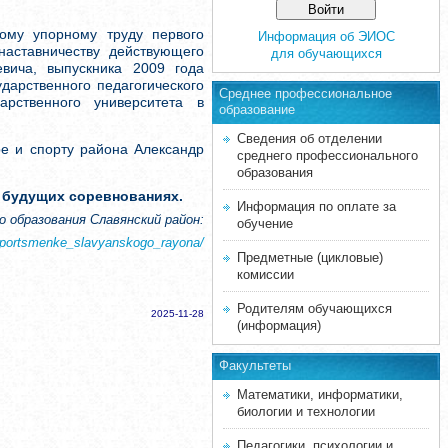
ому упорному труду первого
Информация об ЭИОС
аставничеству действующего
для обучающихся
вича, выпускника 2009 года
ударственного педагогического
Среднее професcиональное
арственного университета в
образование
Сведения об отделении
е и спорту района Александр
среднего профессионального
образования
 будущих соревнованиях.
Информация по оплате за
 образования Славянский район:
обучение
i_sportsmenke_slavyanskogo_rayona/
Предметные (цикловые)
комиссии
Родителям обучающихся
2025-11-28
(информация)
Факультеты
Математики, информатики,
биологии и технологии
Педагогики, психологии и