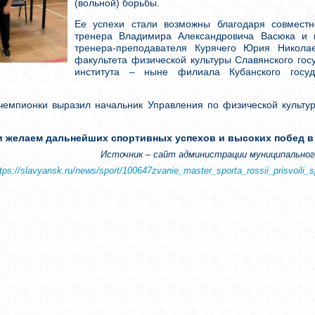
(вольной) борьбы.
Ее успехи стали возможны благодаря совместн
тренера Владимира Александровича Васюка и н
тренера-преподавателя Курячего Юрия Николае
факультета физической культуры Славянского гос
института – ныне филиала Кубанского госуд
чемпионки выразил начальник Управления по физической культур
и желаем дальнейших спортивных успехов и высоких побед в
Источник – сайт администрации муниципального
ttps://slavyansk.ru/news/sport/100647zvanie_master_sporta_rossii_prisvoil