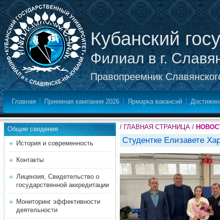
Кубанский гос
Филиал в г. Славя
Правопреемник Славянского
Главная
Приемная кампания 2026
Ярмарка вакансий
Достижен
/
ГЛАВНАЯ СТРАНИЦА
/
НОВОС
Общие сведения
Студентке Елизавете Ха
История и современность
Контакты
Лицензия, Свидетельство о
государственной аккредитации
Мониторинг эффективности
деятельности