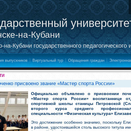
ударственный университе
нске-на-Кубани
-на-Кубани государственного педагогического 
ия выпускников
Виртуальный тур
Обращения граждан
Электронна
ТИ
рченко присвоено звание «Мастер спорта России»
Официально объявлено о присвоении поче
«Мастер спорта России» воспитаннице о
спортивной школы станицы Петровской (Сла
второго курса среднего профессиона
специальности «Физическая культура» Елизаве
Это достижение особенно значимо, поскольку Ели
в районе, удостоившейся столь высокого титула и