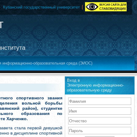
Кубанский государственный университет
т
института
я информационно-образовательная среда (ЭИОС)
Вход в
Электронную информационно-
образовательную среду
тного спортивного звания
тделения вольной борьбы
вянский район), студентке
льного образования по
те Харченко.
завета стала первой девушкой
менно в дисциплине спортивной