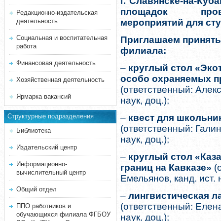
г. Славянске-на-Куб
площадок прове
Редакционно-издательская
деятельность
мероприятий для сту
Социальная и воспитательная
Приглашаем принять
работа
филиала:
Финансовая деятельность
–
круглый стол «Экот
особо охраняемых п
Хозяйственная деятельность
(ответственный: Алекс
Ярмарка вакансий
наук, доц.);
Структурные подразделения
–
квест для школьни
(ответственный: Галин
Библиотека
наук, доц.);
Издательский центр
–
круглый стол «Каза
Информационно-
границ на Кавказе»
(
вычислительный центр
Емельянов, канд. ист. н
Общий отдел
–
лингвистическая л
(ответственный: Елен
ППО работников и
обучающихся филиала ФГБОУ
наук, доц.);