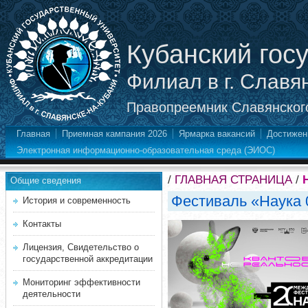
Кубанский гос
Филиал в г. Славя
Правопреемник Славянского
Главная
Приемная кампания 2026
Ярмарка вакансий
Достижен
Электронная информационно-образовательная среда (ЭИОС)
/
ГЛАВНАЯ СТРАНИЦА
/
Общие сведения
Фестиваль «Наука 
История и современность
Контакты
Лицензия, Свидетельство о
государственной аккредитации
Мониторинг эффективности
деятельности