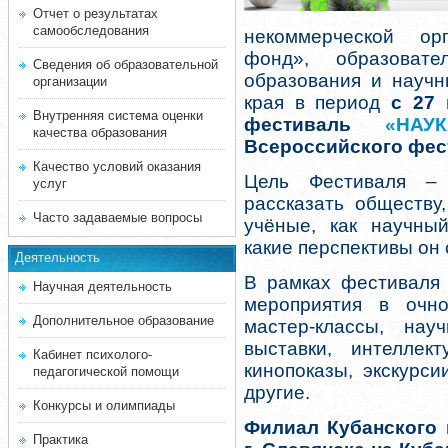
Отчет о результатах
самообследования
некоммерческой ор
фонд», образовате
Сведения об образовательной
образования и научн
организации
края в период
с 27 
Внутренняя система оценки
фестиваль
«НАУ
качества образования
Всероссийского фес
Качество условий оказания
Цель Фестиваля –
услуг
рассказать обществу
Часто задаваемые вопросы
учёные, как научный
какие перспективы он
Деятельность
В рамках фестиваля 
Научная деятельность
мероприятия в очн
Дополнительное образование
мастер-классы, нау
выставки, интеллек
Кабинет психолого-
кинопоказы, экскурс
педагогической помощи
другие.
Конкурсы и олимпиады
Филиал Кубанского 
Практика