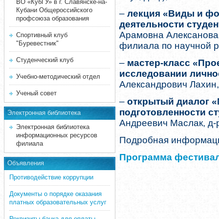
ВО «КубГУ» в г. Славянске-на-
Кубани Общероссийского
–
лекция «Виды и ф
профсоюза образования
деятельности студе
Арамовна Алексанова, 
Спортивный клуб
"Буревестник"
филиала по научной р
Студенческий клуб
–
мастер-класс «Про
исследовании лично
Учебно-методический отдел
Александрович Лахин, к
Ученый совет
–
открытый диалог «
подготовленности с
Электронная библиотека
Андреевич Маслак, д-р 
Электронная библиотека
информационных ресурсов
Подробная информац
филиала
Программа фестивал
Объявления
Противодействие коррупции
Документы о порядке оказания
платных образовательных услуг
Реквизиты банка для оплаты