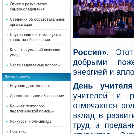
Отчет о результатах
самообследования
Сведения об образовательной
организации
Внутренняя система оценки
качества образования
Качество условий оказания
Россия».
Этот 
услуг
добрыми поже
Часто задаваемые вопросы
энергией и апл
Деятельность
День учителя
Научная деятельность
учителей и р
Дополнительное образование
отмечаются рол
Кабинет психолого-
педагогической помощи
вклад в развит
Конкурсы и олимпиады
труд и предан
Практика