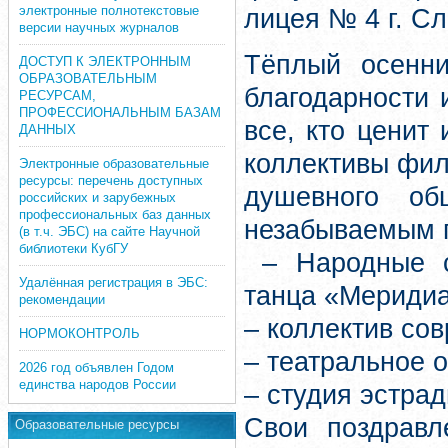
электронные полнотекстовые
лицея № 4 г. С
версии научных журналов
Тёплый осенни
ДОСТУП К ЭЛЕКТРОННЫМ
ОБРАЗОВАТЕЛЬНЫМ
благодарности 
РЕСУРСАМ,
ПРОФЕССИОНАЛЬНЫМ БАЗАМ
все, кто ценит 
ДАННЫХ
коллективы фи
Электронные образовательные
ресурсы: перечень доступных
душевного об
российских и зарубежных
профессиональных баз данных
незабываемым п
(в т.ч. ЭБС) на сайте Научной
библиотеки КубГУ
– Народные са
Удалённая регистрация в ЭБС:
танца «Меридиа
рекомендации
– коллектив со
НОРМОКОНТРОЛЬ
– театральное 
2026 год объявлен Годом
единства народов России
– студия эстрад
Свои поздравл
Образовательные ресурсы