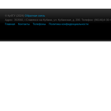
© КубГУ (2024)
Обратная связь
Адрес: 353560, г.Славянск-на-Кубани, ул. Кубанская, д. 200. Телефон: (86146)4-30-
Главная
Контакты
Телефоны
Политика конфиденциальности