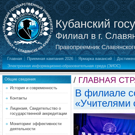
Кубанский гос
Филиал в г. Славя
Правопреемник Славянского
Главная
Приемная кампания 2026
Ярмарка вакансий
Достижен
Электронная информационно-образовательная среда (ЭИОС)
/
ГЛАВНАЯ СТ
Общие сведения
История и современность
В филиале с
Контакты
«Учителями 
Лицензия, Свидетельство о
государственной аккредитации
Мониторинг эффективности
деятельности