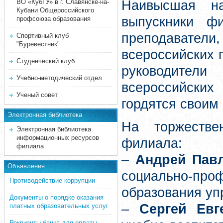
ВО «КубГУ» в г. Славянске-на-
Наивысшая н
Кубани Общероссийского
выпускники ф
профсоюза образования
преподавател
Спортивный клуб
"Буревестник"
всероссийских 
Студенческий клуб
руководител
Учебно-методический отдел
всероссийских
Ученый совет
гордятся своим
Электронная библиотека
На торжестве
Электронная библиотека
информационных ресурсов
филиала:
филиала
–
Андрей Пав
Объявления
социально-пр
Противодействие коррупции
образования уп
Документы о порядке оказания
–
Сергей Евг
платных образовательных услуг
Реквизиты банка для оплаты