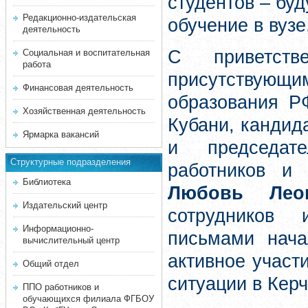
студентов – буд
Редакционно-издательская
обучение в вузе
деятельность
С приветст
Социальная и воспитательная
работа
присутствующ
Финансовая деятельность
образования Р
Хозяйственная деятельность
Кубани, кандид
Ярмарка вакансий
и председат
Структурные подразделения
работников и
Библиотека
Любовь Леон
Издательский центр
сотрудников 
Информационно-
письмами нач
вычислительный центр
активное участ
Общий отдел
ситуации в Кер
ППО работников и
обучающихся филиала ФГБОУ