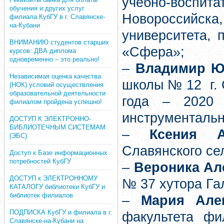
учебно-воспи
обучения и других услуг
Новороссийск
филиала КубГУ в г. Славянске-
на-Кубани
университета, 
ВНИМАНИЮ студентов старших
«Сфера»;
курсов: ДВА диплома
одновременно – это реально!
–
Владимир Ю
Независимая оценка качества
школы № 12 г. 
(НОК) условий осуществления
образовательной деятельности
года – 2020 
филиалом пройдена успешно!
инструментальн
ДОСТУП К ЭЛЕКТРОННО-
БИБЛИОТЕЧНЫМ СИСТЕМАМ
–
Ксения А
(ЭБС)
Славянского се
Доступ к Базе информационных
потребностей КубГУ
–
Вероника Ал
ДОСТУП к ЭЛЕКТРОННОМУ
№ 37 хутора Га
КАТАЛОГУ библиотеки КубГУ и
библиотек филиалов
–
Мария Але
ПОДПИСКА КубГУ и филиала в г.
факультета фи
Славянске-на-Кубани на