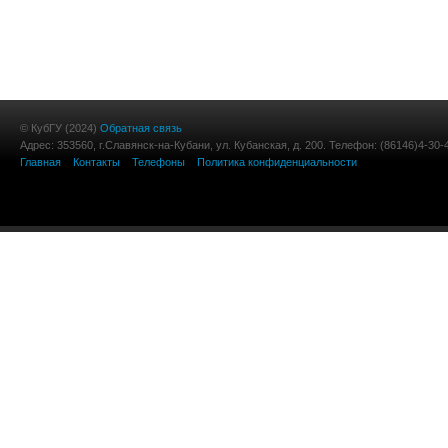
© КубГУ (2024)
Обратная связь
Адрес: 353560, г.Славянск-на-Кубани, ул. Кубанская, д. 200. Телефон: (86146)4-30-
Главная
Контакты
Телефоны
Политика конфиденциальности