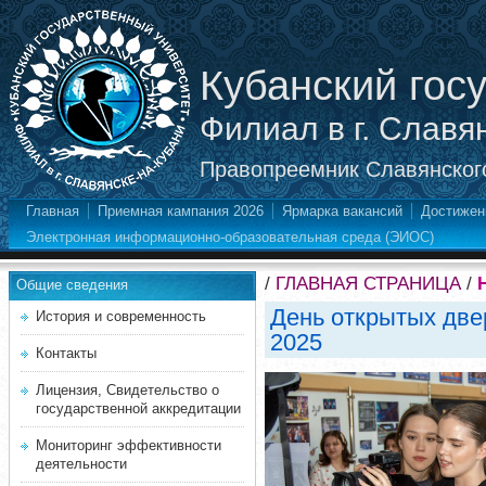
Кубанский гос
Филиал в г. Славя
Правопреемник Славянского
Главная
Приемная кампания 2026
Ярмарка вакансий
Достижен
Электронная информационно-образовательная среда (ЭИОС)
/
ГЛАВНАЯ СТРАНИЦА
/
Общие сведения
День открытых две
История и современность
2025
Контакты
Лицензия, Свидетельство о
государственной аккредитации
Мониторинг эффективности
деятельности