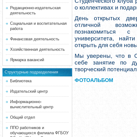
Студенческого клуба
о коллективах и подар
Редакционно-издательская
деятельность
День открытых две
Социальная и воспитательная
отличной возмож
работа
познакомиться с
университета, найт
Финансовая деятельность
открыть для себя новы
Хозяйственная деятельность
Мы уверены, что в С
Ярмарка вакансий
себе занятие по д
творческий потенциал
Структурные подразделения
ФОТОАЛЬБОМ
Библиотека
Издательский центр
Информационно-
вычислительный центр
Общий отдел
ППО работников и
обучающихся филиала ФГБОУ