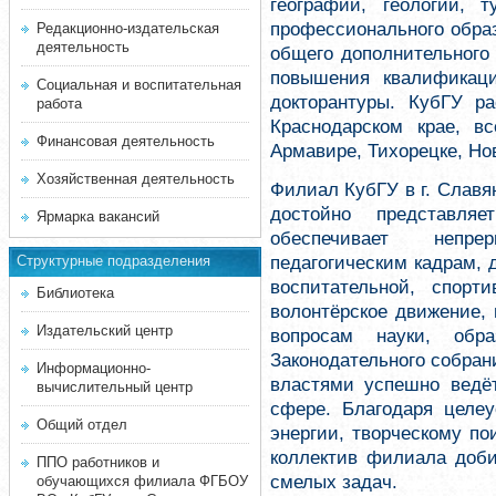
географии, геологии, 
профессионального образ
Редакционно-издательская
деятельность
общего дополнительного 
повышения квалификаци
Социальная и воспитательная
докторантуры. КубГУ р
работа
Краснодарском крае, вс
Финансовая деятельность
Армавире, Тихорецке, Но
Хозяйственная деятельность
Филиал КубГУ в г. Славя
достойно представля
Ярмарка вакансий
обеспечивает непре
педагогическим кадрам, 
Структурные подразделения
воспитательной, спорти
Библиотека
волонтёрское движение, 
Издательский центр
вопросам науки, обр
Законодательного собран
Информационно-
властями успешно ведёт
вычислительный центр
сфере. Благодаря целеу
Общий отдел
энергии, творческому по
коллектив филиала доби
ППО работников и
смелых задач.
обучающихся филиала ФГБОУ