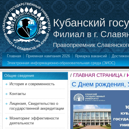
Кубанский гос
Филиал в г. Славя
Правопреемник Славянского
Главная
Приемная кампания 2026
Ярмарка вакансий
Достижен
Электронная информационно-образовательная среда (ЭИОС)
/
ГЛАВНАЯ СТРАНИЦА
/
Общие сведения
С Днем рождения, 
История и современность
Контакты
Лицензия, Свидетельство о
государственной аккредитации
Мониторинг эффективности
деятельности