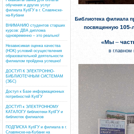
обучения и других услуг
филиала КубГУ в г. Славянске-
на-Кубани
Библиотека филиала пр
ВНИМАНИЮ студентов старших
105
посвященную
-
курсов: ДВА диплома
одновременно – это реально!
«Мы
–
част
Независимая оценка качества
в главном 
(НОК) условий осуществления
образовательной деятельности
филиалом пройдена успешно!
ДОСТУП К ЭЛЕКТРОННО-
БИБЛИОТЕЧНЫМ СИСТЕМАМ
(ЭБС)
Доступ к Базе информационных
потребностей КубГУ
ДОСТУП к ЭЛЕКТРОННОМУ
КАТАЛОГУ библиотеки КубГУ и
библиотек филиалов
ПОДПИСКА КубГУ и филиала в г.
Славянске-на-Кубани на