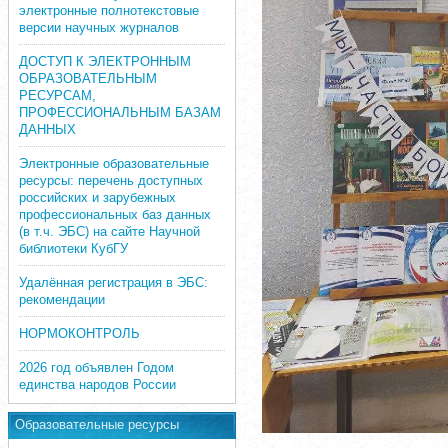
электронные полнотекстовые
версии научных журналов
ДОСТУП К ЭЛЕКТРОННЫМ
ОБРАЗОВАТЕЛЬНЫМ
РЕСУРСАМ,
ПРОФЕССИОНАЛЬНЫМ БАЗАМ
ДАННЫХ
Электронные образовательные
ресурсы: перечень доступных
российских и зарубежных
профессиональных баз данных
(в т.ч. ЭБС) на сайте Научной
библиотеки КубГУ
Удалённая регистрация в ЭБС:
рекомендации
НОРМОКОНТРОЛЬ
2026 год объявлен Годом
единства народов России
Образовательные ресурсы