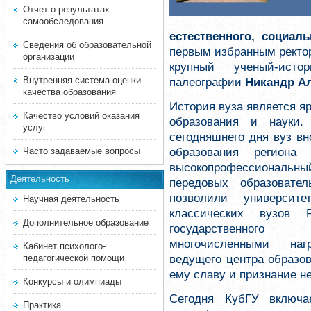
Отчет о результатах
самообследования
естественного, социал
Сведения об образовательной
первым избранным ректо
организации
крупный ученый-исто
Внутренняя система оценки
палеографии
Никандр А
качества образования
История вуза является я
Качество условий оказания
образования и науки
услуг
сегодняшнего дня вуз в
образования региона
Часто задаваемые вопросы
высокопрофессиональный
Деятельность
передовых образовате
позволили университ
Научная деятельность
классических вузов
Дополнительное образование
государственного 
многочисленными на
Кабинет психолого-
ведущего центра образов
педагогической помощи
ему славу и признание не
Конкурсы и олимпиады
Сегодня КубГУ включ
Практика