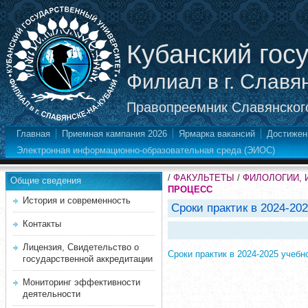
Кубанский гос
Филиал в г. Славя
Правопреемник Славянского
Главная
Приемная кампания 2026
Ярмарка вакансий
Достижен
Электронная информационно-образовательная среда (ЭИОС)
/
ФАКУЛЬТЕТЫ
/
ФИЛОЛОГИИ, 
Общие сведения
ПРОЦЕСС
История и современность
Сроки практик в 2024-20
Контакты
Лицензия, Свидетельство о
Сроки практик в 2024-2025 учебн
государственной аккредитации
Мониторинг эффективности
деятельности