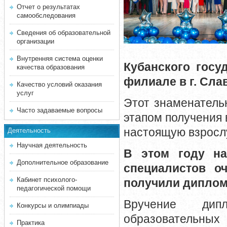
Отчет о результатах
самообследования
Сведения об образовательной
организации
Внутренняя система оценки
Кубанского госу
качества образования
филиале в г. Сла
Качество условий оказания
услуг
Этот знаменатель
Часто задаваемые вопросы
этапом получения
настоящую взросл
Деятельность
Научная деятельность
В этом году н
Дополнительное образование
специалистов о
Кабинет психолого-
получили диплом
педагогической помощи
Вручение дип
Конкурсы и олимпиады
образовательн
Практика