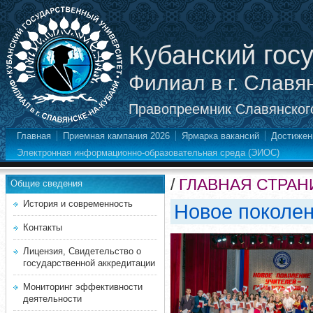
Кубанский гос
Филиал в г. Славя
Правопреемник Славянского
Главная
Приемная кампания 2026
Ярмарка вакансий
Достижен
Электронная информационно-образовательная среда (ЭИОС)
/
ГЛАВНАЯ СТРАН
Общие сведения
История и современность
Новое поколен
Контакты
Лицензия, Свидетельство о
государственной аккредитации
Мониторинг эффективности
деятельности