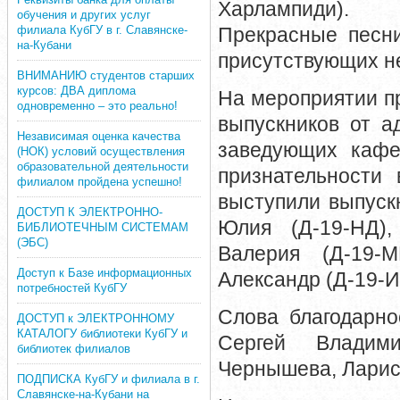
Харлампиди).
обучения и других услуг
филиала КубГУ в г. Славянске-
Прекрасные песни
на-Кубани
присутствующих не
ВНИМАНИЮ студентов старших
курсов: ДВА диплома
На мероприятии п
одновременно – это реально!
выпускников от а
Независимая оценка качества
заведующих кафе
(НОК) условий осуществления
образовательной деятельности
признательности 
филиалом пройдена успешно!
выступили выпуск
ДОСТУП К ЭЛЕКТРОННО-
Юлия (Д-19-НД),
БИБЛИОТЕЧНЫМ СИСТЕМАМ
(ЭБС)
Валерия (Д-19-
Доступ к Базе информационных
Александр (Д-19-И
потребностей КубГУ
Слова благодарно
ДОСТУП к ЭЛЕКТРОННОМУ
КАТАЛОГУ библиотеки КубГУ и
Сергей Владими
библиотек филиалов
Чернышева, Ларис
ПОДПИСКА КубГУ и филиала в г.
Славянске-на-Кубани на