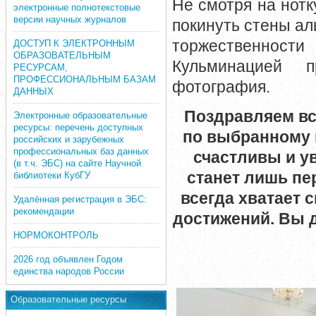
Не смотря на нотк
электронные полнотекстовые
версии научных журналов
покинуть стены ал
торжественности
ДОСТУП К ЭЛЕКТРОННЫМ
ОБРАЗОВАТЕЛЬНЫМ
Кульминацией п
РЕСУРСАМ,
ПРОФЕССИОНАЛЬНЫМ БАЗАМ
фотография.
ДАННЫХ
Поздравляем вс
Электронные образовательные
ресурсы: перечень доступных
по выбранному 
российских и зарубежных
профессиональных баз данных
счастливы и у
(в т.ч. ЭБС) на сайте Научной
станет лишь пе
библиотеки КубГУ
всегда хватает 
Удалённая регистрация в ЭБС:
рекомендации
достижений. Вы 
НОРМОКОНТРОЛЬ
2026 год объявлен Годом
единства народов России
Образовательные ресурсы