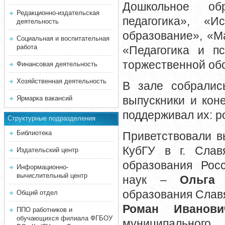
Дошкольное об
Редакционно-издательская
педагогика», «И
деятельность
образование», «М
Социальная и воспитательная
работа
«Педагогика и п
торжественной обс
Финансовая деятельность
Хозяйственная деятельность
В зале собралис
выпускники и кон
Ярмарка вакансий
поддерживал их: р
Структурные подразделения
Библиотека
Приветствовали в
КубГУ в г. Слав
Издательский центр
образования Росс
Информационно-
вычислительный центр
наук –
Ольга 
образования Слав
Общий отдел
Роман Иванови
ППО работников и
обучающихся филиала ФГБОУ
муниципального