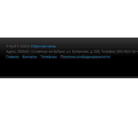
© КубГУ (2024)
Обратная связь
Адрес: 353560, г.Славянск-на-Кубани, ул. Кубанская, д. 200. Телефон: (86146)4-30-
Главная
Контакты
Телефоны
Политика конфиденциальности