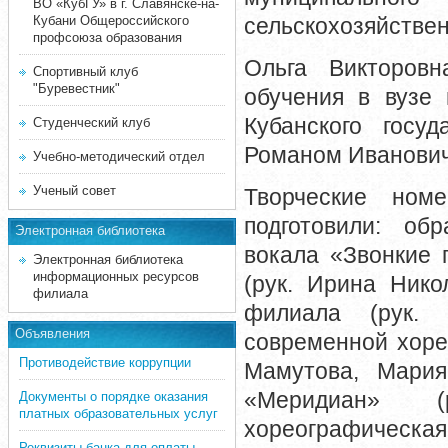
ВО «КубГУ» в г. Славянске-на-
Кубани Общероссийского
сельскохозяйстве
профсоюза образования
Ольга Викторов
Спортивный клуб
"Буревестник"
обучения в вузе 
Кубанского госу
Студенческий клуб
Романом Иванович
Учебно-методический отдел
Ученый совет
Творческие ном
подготовили: об
Электронная библиотека
вокала «Звонкие 
Электронная библиотека
информационных ресурсов
(рук. Ирина Нико
филиала
филиала (рук. 
Объявления
современной хоре
Противодействие коррупции
Мамутова, Мария
«Меридиан» (
Документы о порядке оказания
платных образовательных услуг
хореографическа
Реквизиты банка для оплаты