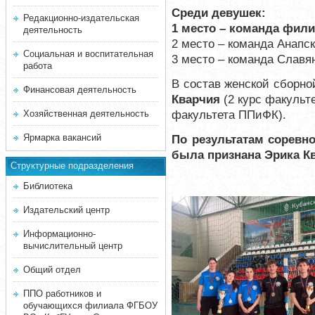
Среди девушек:
Редакционно-издательская
1 место – команда фили
деятельность
2 место – команда Анапс
Социальная и воспитательная
3 место – команда Славя
работа
В состав женской сборн
Финансовая деятельность
Кварчия
(2 курс факульт
факультета ППиФК).
Хозяйственная деятельность
Ярмарка вакансий
По результатам соревн
была признана Эрика К
Структурные подразделения
Библиотека
Издательский центр
Информационно-
вычислительный центр
Общий отдел
ППО работников и
обучающихся филиала ФГБОУ