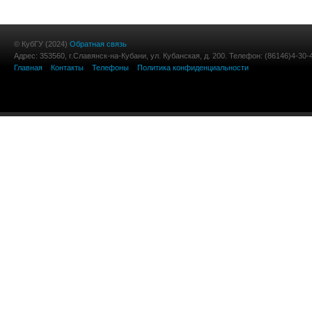
© КубГУ (2024)
Обратная связь
Адрес: 353560, г.Славянск-на-Кубани, ул. Кубанская, д. 200. Телефон: (86146)4-30-
Главная
Контакты
Телефоны
Политика конфиденциальности