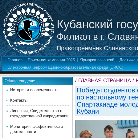
Кубанский гос
Филиал в г. Славя
Правопреемник Славянского
Главная
Приемная кампания 2026
Ярмарка вакансий
Достижен
Электронная информационно-образовательная среда (ЭИОС)
/
ГЛАВНАЯ СТРАНИЦА
/
Общие сведения
Победы студентов 
История и современность
по настольному тен
Контакты
Спартакиаде моло
Кубани
Лицензия, Свидетельство о
государственной аккредитации
Мониторинг эффективности
деятельности