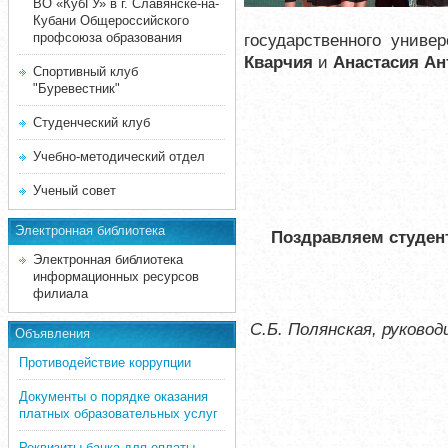
ВО «КубГУ» в г. Славянске-на-
Кубани Общероссийского
профсоюза образования
государственного униве
Кварчия
и
Анастасия А
Спортивный клуб
"Буревестник"
Студенческий клуб
Учебно-методический отдел
Ученый совет
Электронная библиотека
Поздравляем студен
Электронная библиотека
информационных ресурсов
филиала
С.Б. Полянская, руково
Объявления
Противодействие коррупции
Документы о порядке оказания
платных образовательных услуг
Реквизиты банка для оплаты