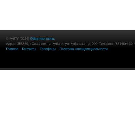
© КубГУ (2024)
Обратная связь
Адрес: 353560, г.Славянск-на-Кубани, ул. Кубанская, д. 200. Телефон: (86146)4-30-
Главная
Контакты
Телефоны
Политика конфиденциальности