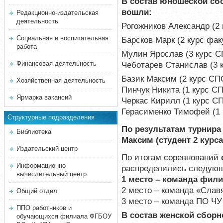
В состав юношеской сб
вошли:
Редакционно-издательская
деятельность
Рогожников Александр (2
Социальная и воспитательная
Барсков Марк (2 курс фа
работа
Мулин Ярослав (3 курс 
Финансовая деятельность
Чеботарев Станислав (3 
Базик Максим (2 курс СП
Хозяйственная деятельность
Пинчук Никита (1 курс С
Ярмарка вакансий
Черкас Кирилл (1 курс С
Герасименко Тимофей (1
Структурные подразделения
По результатам турнир
Библиотека
Максим (студент 2 курса
Издательский центр
По итогам соревнований
Информационно-
распределились следую
вычислительный центр
1 место – команда фили
2 место – команда «Слав
Общий отдел
3 место – команда ПО ЧУ
ППО работников и
В состав женской сбор
обучающихся филиала ФГБОУ