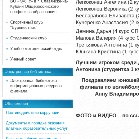
ВО «КубГУ» в г. Славянске-на-
Легкоконец Ангелина (2 
Кубани Общероссийского
Легкоконец Вероника (2 
профсоюза образования
Бессарабова Елизавета (
Кучеренко Анастасия (2 
Спортивный клуб
"Буревестник"
Демина Дарья (4 курс СП
Малова Валерия (4 курс 
Студенческий клуб
Третьякова Антонина (1 к
Учебно-методический отдел
Юшкина Кристина (1 кур
Ученый совет
Лучшим игроком среди 
Антонина (студентка 1 к
Электронная библиотека
Поздравляем юношей
Электронная библиотека
информационных ресурсов
филиала по волейболу
филиала
Анну Владимиро
Объявления
Противодействие коррупции
ФОТО и ВИДЕО
–
по сс
Документы о порядке оказания
платных образовательных услуг
Реквизиты банка для оплаты