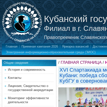
Кубанский гос
Филиал в г. Славя
Правопреемник Славянского
Главная
Приемная кампания 2026
Ярмарка вакансий
Достижен
Электронная информационно-образовательная среда (ЭИОС)
/
ГЛАВНАЯ СТРАНИЦА
/
Общие сведения
XVI Спартакиада м
История и современность
Кубани: победа сб
Контакты
КубГУ в совернова
Лицензия, Свидетельство о
государственной аккредитации
Мониторинг эффективности
деятельности