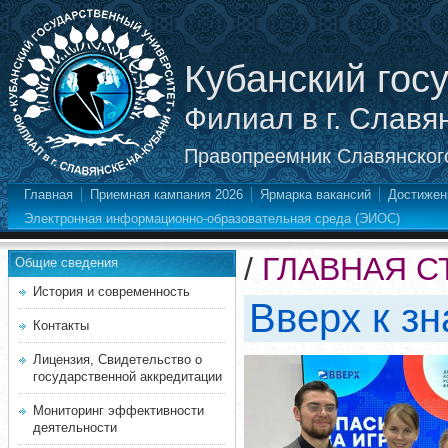
Кубанский гос
Филиал в г. Славя
Правопреемник Славянского
Главная
Приемная кампания 2026
Ярмарка вакансий
Достижен
Электронная информационно-образовательная среда (ЭИОС)
/
ГЛАВНАЯ С
Общие сведения
История и современность
Вверх к зн
Контакты
Лицензия, Свидетельство о
государственной аккредитации
Мониторинг эффективности
деятельности