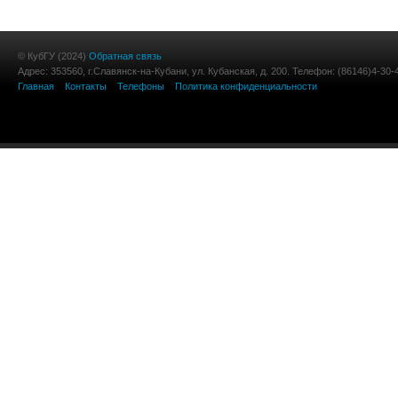
© КубГУ (2024)
Обратная связь
Адрес: 353560, г.Славянск-на-Кубани, ул. Кубанская, д. 200. Телефон: (86146)4-30-
Главная
Контакты
Телефоны
Политика конфиденциальности