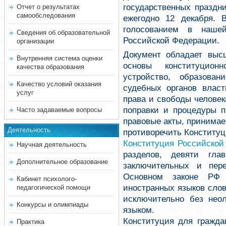
государственных праздн
Отчет о результатах
самообследования
ежегодно 12 декабря. 
голосованием в наше
Сведения об образовательной
Российской Федерации.
организации
Документ обладает выс
Внутренняя система оценки
основы конституционн
качества образования
устройство, образован
Качество условий оказания
судебных органов власт
услуг
права и свободы человек
поправки и процедуры п
Часто задаваемые вопросы
правовые акты, принима
Деятельность
противоречить Конституц
Конституция Российской
Научная деятельность
разделов, девяти гла
Дополнительное образование
заключительных и пер
Основном законе РФ 
Кабинет психолого-
иностранных языков слов
педагогической помощи
исключительно без нео
Конкурсы и олимпиады
языком.
Конституция для гражда
Практика