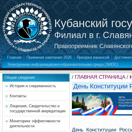
Кубанский гос
Филиал в г. Славя
Правопреемник Славянского
Главная
Приемная кампания 2026
Ярмарка вакансий
Достижен
Электронная информационно-образовательная среда (ЭИОС)
/
ГЛАВНАЯ СТРАНИЦА
/
Общие сведения
День Конституции 
История и современность
Контакты
Лицензия, Свидетельство о
государственной аккредитации
Мониторинг эффективности
деятельности
День Конституции Рос