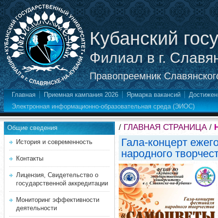
Кубанский гос
Филиал в г. Славя
Правопреемник Славянского
Главная
Приемная кампания 2026
Ярмарка вакансий
Достижен
Электронная информационно-образовательная среда (ЭИОС)
/
ГЛАВНАЯ СТРАНИЦА
/
Общие сведения
Гала-концерт ежег
История и современность
народного творчес
Контакты
Лицензия, Свидетельство о
государственной аккредитации
Мониторинг эффективности
деятельности