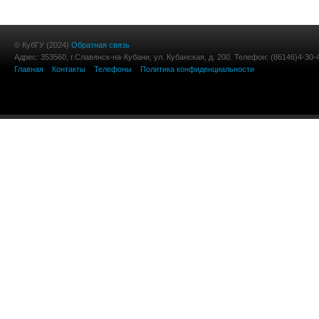
© КубГУ (2024)
Обратная связь
Адрес: 353560, г.Славянск-на-Кубани, ул. Кубанская, д. 200. Телефон: (86146)4-30-
Главная
Контакты
Телефоны
Политика конфиденциальности