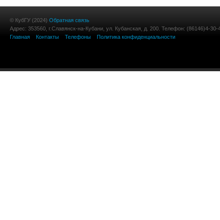
© КубГУ (2024)
Обратная связь
Адрес: 353560, г.Славянск-на-Кубани, ул. Кубанская, д. 200. Телефон: (86146)4-30-
Главная
Контакты
Телефоны
Политика конфиденциальности