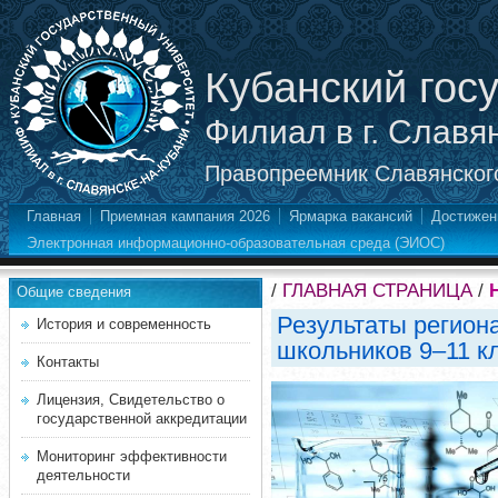
Кубанский гос
Филиал в г. Славя
Правопреемник Славянского
Главная
Приемная кампания 2026
Ярмарка вакансий
Достижен
Электронная информационно-образовательная среда (ЭИОС)
/
ГЛАВНАЯ СТРАНИЦА
/
Общие сведения
Результаты регион
История и современность
школьников 9–11 к
Контакты
Лицензия, Свидетельство о
государственной аккредитации
Мониторинг эффективности
деятельности