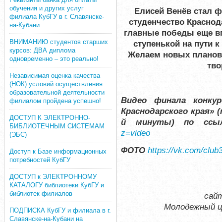
обучения и других услуг
Елисей Венёв стал ф
филиала КубГУ в г. Славянске-
студенчество Краснодар
на-Кубани
главные победы еще вп
ВНИМАНИЮ студентов старших
ступенькой на пути 
курсов: ДВА диплома
Желаем новых планов 
одновременно – это реально!
тво
Независимая оценка качества
(НОК) условий осуществления
образовательной деятельности
Видео финала конку
филиалом пройдена успешно!
Краснодарского края» (
ДОСТУП К ЭЛЕКТРОННО-
й минуты) по ссы
БИБЛИОТЕЧНЫМ СИСТЕМАМ
z=video
(ЭБС)
ФОТО
https://vk.com/clu
Доступ к Базе информационных
потребностей КубГУ
ДОСТУП к ЭЛЕКТРОННОМУ
КАТАЛОГУ библиотеки КубГУ и
библиотек филиалов
сай
Молодежный ц
ПОДПИСКА КубГУ и филиала в г.
Славянске-на-Кубани на