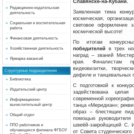
Славянске-на-Кубани.
Редакционно-издательская
Заявленная тема конку
деятельность
космическая, организац
Социальная и воспитательная
световое оформление 
работа
космической высоте!
Финансовая деятельность
По итогам конкурс
победителей
в трех ном
Хозяйственная деятельность
наград – званий Мистер
Ярмарка вакансий
края. Финалистам пр
видеовизитки, творчес
Структурные подразделения
дефиле и танцевальных п
Библиотека
С подготовкой к конку
Издательский центр
задействована целая
современной хореографии
Информационно-
танца «Меридиан»; рекви
вычислительный центр
образ – блестящие пи
Общий отдел
помощью руководителя 
швеёй-закройщицей С. И
ППО работников и
обучающихся филиала ФГБОУ
от Совета студенческого