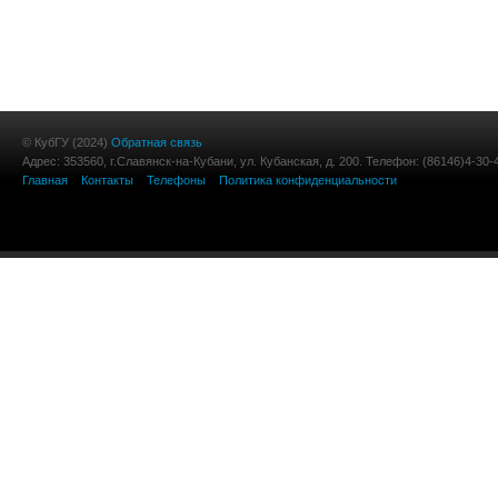
© КубГУ (2024)
Обратная связь
Адрес: 353560, г.Славянск-на-Кубани, ул. Кубанская, д. 200. Телефон: (86146)4-30-
Главная
Контакты
Телефоны
Политика конфиденциальности