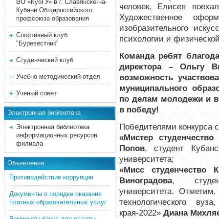
ВО «КубГУ» в г. Славянске-на-
человек, Елисея поеха
Кубани Общероссийского
Художественное офор
профсоюза образования
изобразительного искусс
Спортивный клуб
психологии и физической
"Буревестник"
Команда ребят благод
Студенческий клуб
директора – Ольгу В
возможность участвов
Учебно-методический отдел
муниципального образ
Ученый совет
по делам молодежи и в
в победу!
Электронная библиотека
Победителями конкурса с
Электронная библиотека
информационных ресурсов
«Мистер студенчество
филиала
Попов
, студент Кубанс
университета;
Объявления
«Мисс студенчество К
Противодействие коррупции
Виноградова
, студен
университета. Отметим,
Документы о порядке оказания
технологического вуза
платных образовательных услуг
края-2022»
Диана Михля
Реквизиты банка для оплаты