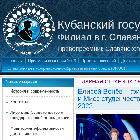
Кубанский гос
Филиал в г. Славя
Правопреемник Славянского
Главная
Приемная кампания 2026
Ярмарка вакансий
Достижен
Электронная информационно-образовательная среда (ЭИОС)
/
ГЛАВНАЯ СТРАНИЦА
/
Общие сведения
Елисей Венёв – фи
История и современность
и Мисс студенчеств
Контакты
2023
Лицензия, Свидетельство о
государственной аккредитации
Мониторинг эффективности
деятельности