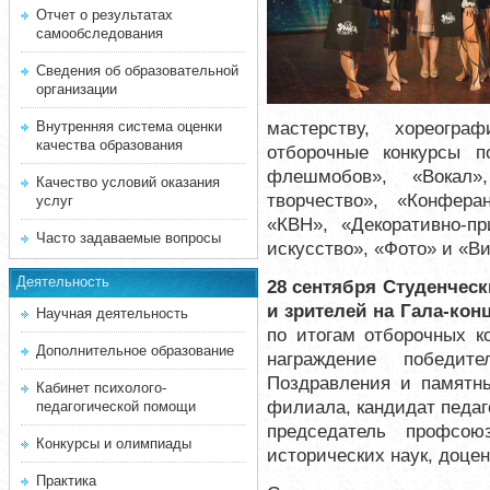
Отчет о результатах
самообследования
Сведения об образовательной
организации
мастерству, хореогра
Внутренняя система оценки
качества образования
отборочные конкурсы п
флешмобов», «Вокал»
Качество условий оказания
творчество», «Конфера
услуг
«КВН», «Декоративно-пр
Часто задаваемые вопросы
искусство», «Фото» и «В
Деятельность
28 сентября Студенческ
и зрителей на Гала-кон
Научная деятельность
по итогам отборочных к
Дополнительное образование
награждение победит
Поздравления и памятны
Кабинет психолого-
филиала, кандидат педаг
педагогической помощи
председатель профсою
Конкурсы и олимпиады
исторических наук, доцен
Практика