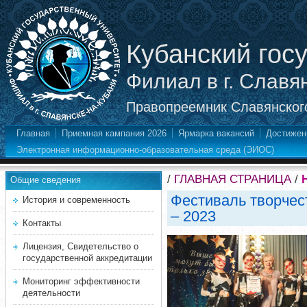
Кубанский гос
Филиал в г. Славя
Правопреемник Славянского
Главная
Приемная кампания 2026
Ярмарка вакансий
Достижен
Электронная информационно-образовательная среда (ЭИОС)
/
ГЛАВНАЯ СТРАНИЦА
/
Общие сведения
Фестиваль творчес
История и современность
– 2023
Контакты
Лицензия, Свидетельство о
государственной аккредитации
Мониторинг эффективности
деятельности