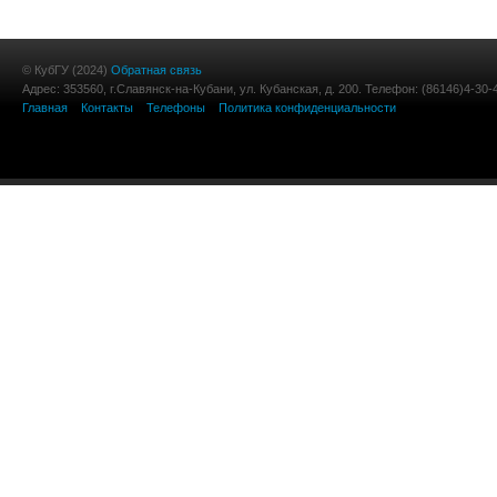
© КубГУ (2024)
Обратная связь
Адрес: 353560, г.Славянск-на-Кубани, ул. Кубанская, д. 200. Телефон: (86146)4-30-
Главная
Контакты
Телефоны
Политика конфиденциальности