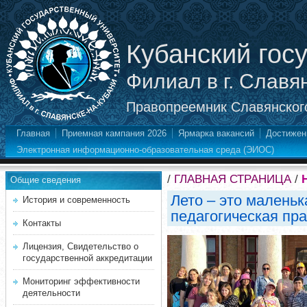
Кубанский гос
Филиал в г. Славя
Правопреемник Славянского
Главная
Приемная кампания 2026
Ярмарка вакансий
Достижен
Электронная информационно-образовательная среда (ЭИОС)
/
ГЛАВНАЯ СТРАНИЦА
/
Общие сведения
Лето – это маленьк
История и современность
педагогическая пра
Контакты
Лицензия, Свидетельство о
государственной аккредитации
Мониторинг эффективности
деятельности