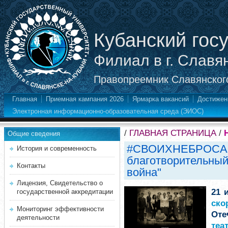
Кубанский гос
Филиал в г. Славя
Правопреемник Славянского
Главная
Приемная кампания 2026
Ярмарка вакансий
Достижен
Электронная информационно-образовательная среда (ЭИОС)
/
ГЛАВНАЯ СТРАНИЦА
/
Общие сведения
#СВОИХНЕБРОСАЕ
История и современность
благотворительный
Контакты
война"
Лицензия, Свидетельство о
21 
государственной аккредитации
ско
Мониторинг эффективности
Оте
деятельности
теа