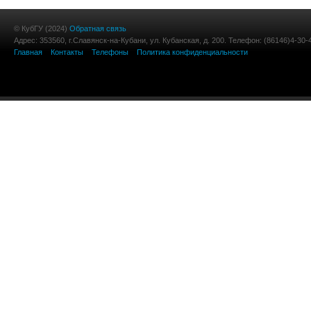
© КубГУ (2024)
Обратная связь
Адрес: 353560, г.Славянск-на-Кубани, ул. Кубанская, д. 200. Телефон: (86146)4-30-
Главная
Контакты
Телефоны
Политика конфиденциальности