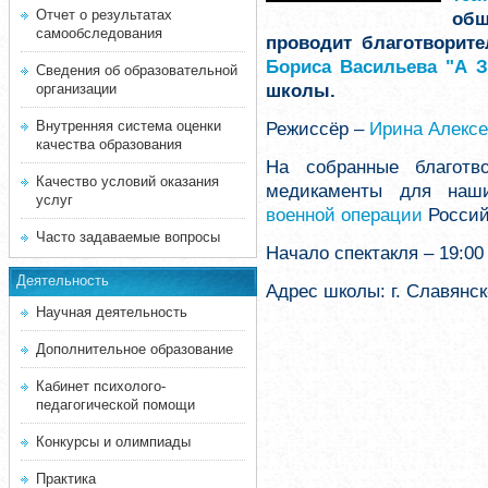
Отчет о результатах
об
самообследования
проводит благотворит
Бориса Васильева "А
Сведения об образовательной
школы.
организации
Внутренняя система оценки
Режиссёр –
Ирина Алекс
качества образования
На собранные благотв
Качество условий оказания
медикаменты для наш
услуг
военной операции
Россий
Часто задаваемые вопросы
Начало спектакля – 19:00
Деятельность
Адрес школы: г. Славянск
Научная деятельность
Дополнительное образование
Кабинет психолого-
педагогической помощи
Конкурсы и олимпиады
Практика