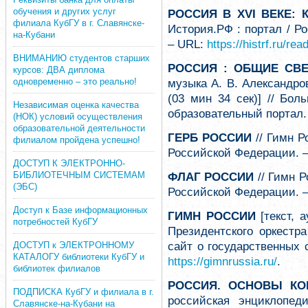
обучения и других услуг
РОССИЯ В XVI ВЕКЕ:
филиала КубГУ в г. Славянске-
История.РФ : портал / Р
на-Кубани
– URL:
https://histrf.ru/rea
ВНИМАНИЮ студентов старших
РОССИЯ : ОБЩИЕ СВ
курсов: ДВА диплома
одновременно – это реально!
музыка А. В. Александро
(03 мин 34 сек)] // Бол
Независимая оценка качества
образовательный портал.
(НОК) условий осуществления
образовательной деятельности
ГЕРБ РОССИИ
// Гимн Р
филиалом пройдена успешно!
Российской Федерации. 
ДОСТУП К ЭЛЕКТРОННО-
БИБЛИОТЕЧНЫМ СИСТЕМАМ
ФЛАГ РОССИИ
// Гимн Р
(ЭБС)
Российской Федерации. 
Доступ к Базе информационных
ГИМН РОССИИ
[текст, 
потребностей КубГУ
Президентского оркестра
сайт о государственных
ДОСТУП к ЭЛЕКТРОННОМУ
КАТАЛОГУ библиотеки КубГУ и
https://gimnrussia.ru/
.
библиотек филиалов
РОССИЯ. ОСНОВЫ КО
ПОДПИСКА КубГУ и филиала в г.
российская энциклопеди
Славянске-на-Кубани на