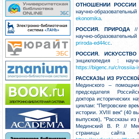
ОТНОШЕНИИ РОССИИ
научно-образовательный
ekonomika
.
РОССИЯ. ПРИРОДА
//
научно-образовательный
priroda-ed44cc
.
РОССИЯ. ИСКУССТВО
энциклопедия : науч
https://bigenc.ru/c/rossiia-
РАССКАЗЫ ИЗ РУССКО
Мединского – помощни
председателя Российс
доктора исторических на
циклам: "Петровские врем
истории. XVIII век" (40 в
выпусков), "Рассказы из 
Мединский В. Р. // Med
страницы сайта