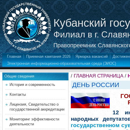
Кубанский гос
Филиал в г. Славя
Правопреемник Славянского
Главная
Приемная кампания 2026
Ярмарка вакансий
Достижен
Электронная информационно-образовательная среда (ЭИОС)
/
ГЛАВНАЯ СТРАНИЦА
/
Общие сведения
ДЕНЬ РОССИИ
История и современность
Контакты
ГО
Лицензия, Свидетельство о
государственной аккредитации
12 и
народных депутат
Мониторинг эффективности
деятельности
государственном су