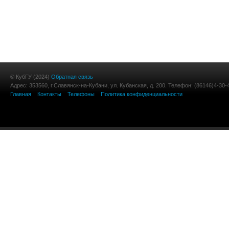
© КубГУ (2024)
Обратная связь
Адрес: 353560, г.Славянск-на-Кубани, ул. Кубанская, д. 200. Телефон: (86146)4-30-
Главная
Контакты
Телефоны
Политика конфиденциальности