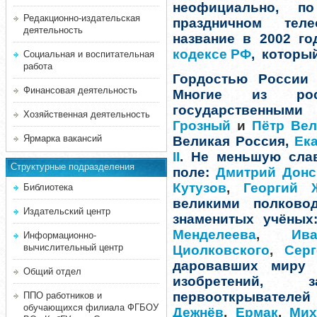
неофициально, п
Редакционно-издательская
праздничном тел
деятельность
название в 2002 г
кодексе РФ
, который
Социальная и воспитательная
работа
Гордостью России 
Финансовая деятельность
Многие из рос
государственным
Хозяйственная деятельность
Грозный
и
Пётр Вел
Ярмарка вакансий
Великая Россия,
Ека
II
. Не меньшую сла
Структурные подразделения
поле:
Дмитрий Донс
Кутузов
,
Георгий 
Библиотека
великими полково
Издательский центр
знаменитых учёны
Менделеева
,
Ив
Информационно-
вычислительный центр
Циолковского
,
Сер
даровавших миру 
Общий отдел
изобретений, 
первооткрывателей 
ППО работников и
обучающихся филиала ФГБОУ
Дежнёв
,
Ермак
,
Мих