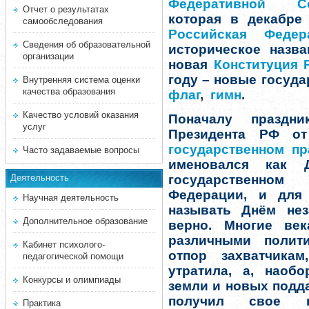
Федеративной Со
Отчет о результатах
которая в декабре
самообследования
Российская Федер
Сведения об образовательной
историческое назва
организации
новая
Конституция 
году – новые госуд
Внутренняя система оценки
качества образования
флаг
,
гимн
.
Качество условий оказания
Поначалу праздн
услуг
Президента РФ о
государственном п
Часто задаваемые вопросы
именовался как 
Деятельность
государственно
Федерации, и для
Научная деятельность
называть Днём нез
Дополнительное образование
верно. Многие ве
различными полити
Кабинет психолого-
отпор захватчика
педагогической помощи
утратила, а, наоб
Конкурсы и олимпиады
земли и новых подда
получил свое н
Практика