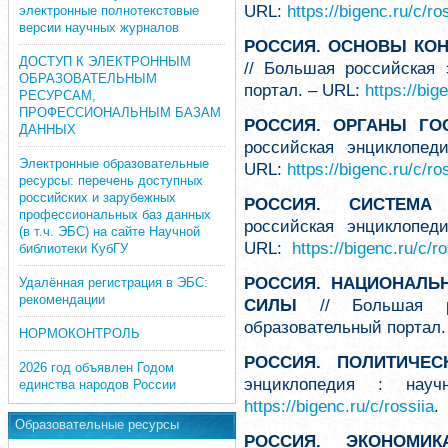
URL:
https://bigenc.ru/c/ro
электронные полнотекстовые
версии научных журналов
РОССИЯ. ОСНОВЫ КОН
ДОСТУП К ЭЛЕКТРОННЫМ
// Большая российская 
ОБРАЗОВАТЕЛЬНЫМ
портал. – URL:
https://big
РЕСУРСАМ,
ПРОФЕССИОНАЛЬНЫМ БАЗАМ
РОССИЯ. ОРГАНЫ ГО
ДАННЫХ
российская энциклопеди
Электронные образовательные
URL:
https://bigenc.ru/c/ro
ресурсы: перечень доступных
российских и зарубежных
РОССИЯ. СИСТЕМА 
профессиональных баз данных
российская энциклопеди
(в т.ч. ЭБС) на сайте Научной
URL:
https://bigenc.ru/c/ro
библиотеки КубГУ
РОССИЯ. НАЦИОНАЛЬ
Удалённая регистрация в ЭБС:
рекомендации
СИЛЫ
// Большая ро
образовательный портал.
НОРМОКОНТРОЛЬ
РОССИЯ. ПОЛИТИЧЕ
2026 год объявлен Годом
энциклопедия : науч
единства народов России
https://bigenc.ru/c/rossiia
.
Образовательные ресурсы
РОССИЯ. ЭКОНОМИ