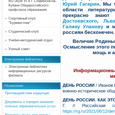
ВО «КубГУ» в г. Славянске-на-
Юрий Гагарин
.
Мы т
Кубани Общероссийского
области литератур
профсоюза образования
прекрасно знаю
Спортивный клуб
Достоевского
,
Льв
"Буревестник"
Галину Уланову
и м
Студенческий клуб
россиян бесконечен.
Учебно-методический отдел
Величие Родины 
Осмысление этого п
Ученый совет
мощь и а
Электронная библиотека
Электронная библиотека
Информационные
информационных ресурсов
филиала
м
ДЕНЬ РОССИИ
/ Иванов 
Объявления
военно-историческое общ
Противодействие коррупции
ДЕНЬ РОССИИ. КАК Э
Документы о порядке оказания
Г. // Российская г
платных образовательных услуг
https://rg.ru/2021/06/12/den
Реквизиты банка для оплаты