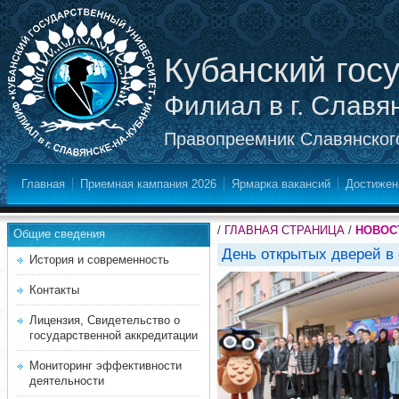
Кубанский гос
Филиал в г. Славя
Правопреемник Славянского
Главная
Приемная кампания 2026
Ярмарка вакансий
Достижен
/
ГЛАВНАЯ СТРАНИЦА
/
НОВОС
Общие сведения
День открытых дверей в
История и современность
Контакты
Лицензия, Свидетельство о
государственной аккредитации
Мониторинг эффективности
деятельности