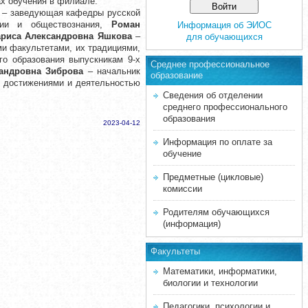
х обучения в филиале.
– заведующая кафедры русской
рии и обществознания,
Роман
Информация об ЭИОС
ариса Александровна Яшкова
–
для обучающихся
ми факультетами, их традициями,
о образования выпускникам 9-х
Среднее професcиональное
андровна Зиброва
– начальник
образование
и достижениями и деятельностью
Сведения об отделении
среднего профессионального
образования
2023-04-12
Информация по оплате за
обучение
Предметные (цикловые)
комиссии
Родителям обучающихся
(информация)
Факультеты
Математики, информатики,
биологии и технологии
Педагогики, психологии и