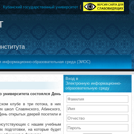
Кубанский государственный университет
т
института
я информационно-образовательная среда (ЭИОС)
Вход в
Электронную информационно-
образовательную среду
го университета состоялся День
ком клубе в три потока, в них
их школ Славянского, Абинского,
День открытых дверей посетили и
исутствующих с нашим учебным
х подготовки, на которые будет