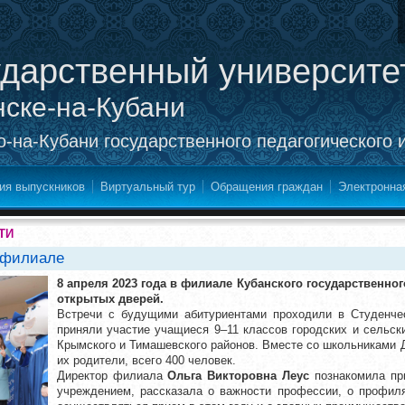
ударственный университе
нске-на-Кубани
-на-Кубани государственного педагогического 
ия выпускников
Виртуальный тур
Обращения граждан
Электронна
ТИ
 филиале
8 апреля 2023 года в филиале Кубанского государственно
открытых дверей.
Встречи с будущими абитуриентами проходили в Студенчес
приняли участие учащиеся 9–11 классов городских и сельск
Крымского и Тимашевского районов. Вместе со школьниками 
их родители, всего 400 человек.
Директор филиала
Ольга Викторовна Леус
познакомила пр
учреждением, рассказала о важности профессии, о профиля