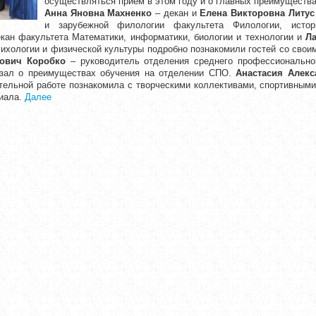
осуществляться прием в этом году и о главных преимущества
Анна Яновна Махненко
– декан и
Елена Викторовна Литус
и зарубежной филологии факультета Филологии, исто
кан факультета Математики, информатики, биологии и технологии и
Л
сихологии и физической культуры подробно познакомили гостей со свои
ович Коробко
– руководитель отделения среднего профессиональног
азал о преимуществах обучения на отделении СПО.
Анастасия Алекс
ательной работе познакомила с творческими коллективами, спортивным
иала.
Далее