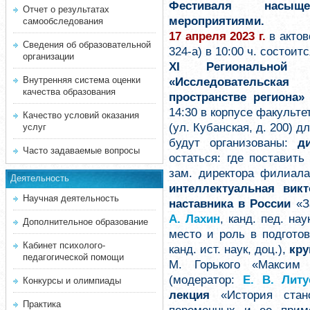
Фестиваля насыщ
Отчет о результатах
мероприятиями.
самообследования
17 апреля 2023 г.
в акто
Сведения об образовательной
324-а) в 10:00 ч. состоит
организации
XI Региональной н
Внутренняя система оценки
«Исследовательская
качества образования
пространстве региона»
14:30 в корпусе факульт
Качество условий оказания
(ул. Кубанская, д. 200) 
услуг
будут организованы:
д
Часто задаваемые вопросы
остаться: где поставить
зам. директора филиала 
Деятельность
интеллектуальная вик
Научная деятельность
наставника в России
«За
А. Лахин
, канд. пед. нау
Дополнительное образование
место и роль в подготов
Кабинет психолого-
канд. ист. наук, доц.),
кру
педагогической помощи
М. Горького «Максим 
(модератор:
Е. В. Литу
Конкурсы и олимпиады
лекция
«История стано
Практика