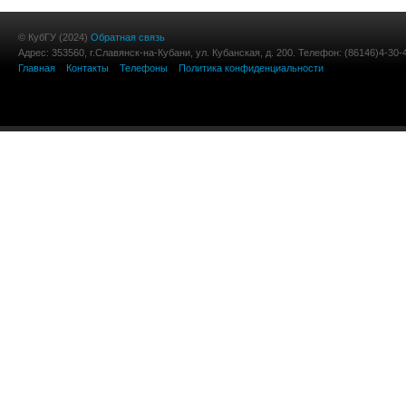
© КубГУ (2024)
Обратная связь
Адрес: 353560, г.Славянск-на-Кубани, ул. Кубанская, д. 200. Телефон: (86146)4-30-
Главная
Контакты
Телефоны
Политика конфиденциальности