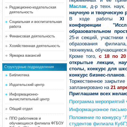
переменных и ее приме
Маслак
, д-р техн. наук
Редакционно-издательская
научную и творческую 
деятельность
В ходе работы
XI
Социальная и воспитательная
конференции "Иссл
работа
образовательном прос
Финансовая деятельность
25-и секций, участники
образования филиала,
Хозяйственная деятельность
техникума, обучающиеся 
Ярмарка вакансий
Кроме того,
с 18 по 20
открытые лекции, нау
Структурные подразделения
столы, конкурс для шк
конкурс бизнес-планов
.
Библиотека
Торжественное закрытие
Издательский центр
запланировано на
21 апре
Приглашаем всех желаю
Информационно-
вычислительный центр
Программа мероприятий 
Общий отдел
Информационное письмо
Положение по конкурсу "
ППО работников и
студентов филиала КубГУ
обучающихся филиала ФГБОУ