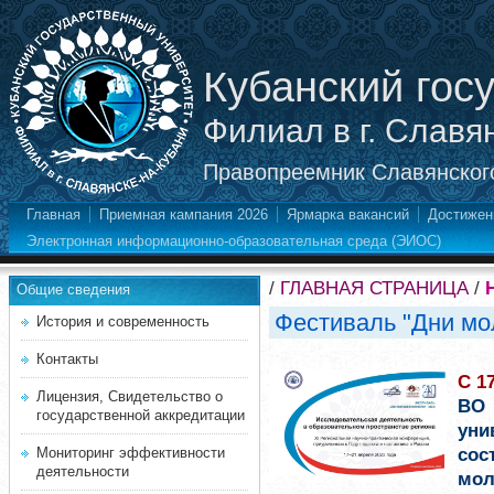
Кубанский гос
Филиал в г. Славя
Правопреемник Славянского
Главная
Приемная кампания 2026
Ярмарка вакансий
Достижен
Электронная информационно-образовательная среда (ЭИОС)
/
ГЛАВНАЯ СТРАНИЦА
/
Общие сведения
Фестиваль "Дни мо
История и современность
Контакты
С 1
Лицензия, Свидетельство о
ВО
государственной аккредитации
уни
сос
Мониторинг эффективности
деятельности
мо