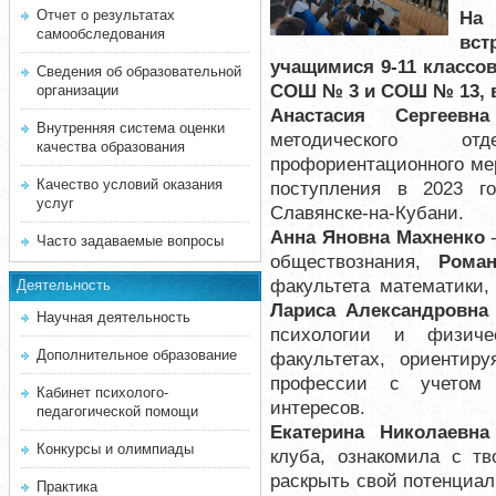
Отчет о результатах
На
самообследования
вс
учащимися 9-11 классо
Сведения об образовательной
СОШ № 3 и СОШ № 13, в
организации
Анастасия Сергеевн
Внутренняя система оценки
методического от
качества образования
профориентационного ме
Качество условий оказания
поступления в 2023 г
услуг
Славянске-на-Кубани.
Анна Яновна Махненко
-
Часто задаваемые вопросы
обществознания,
Рома
факультета математики,
Деятельность
Лариса Александровна
Научная деятельность
психологии и физиче
Дополнительное образование
факультетах, ориентир
профессии с учетом 
Кабинет психолого-
интересов.
педагогической помощи
Екатерина Николаевна
Конкурсы и олимпиады
клуба, ознакомила с тв
раскрыть свой потенциал
Практика