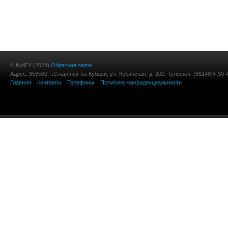
© КубГУ (2024)
Обратная связь
Адрес: 353560, г.Славянск-на-Кубани, ул. Кубанская, д. 200. Телефон: (86146)4-30-
Главная
Контакты
Телефоны
Политика конфиденциальности