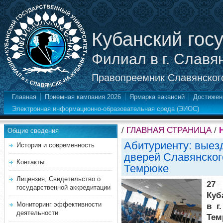
Кубанский гос
Филиал в г. Славя
Правопреемник Славянского
Главная
Приемная кампания 2026
Ярмарка вакансий
Достижен
Электронная информационно-образовательная среда (ЭИОС)
/
ГЛАВНАЯ СТРАНИЦА
/
Общие сведения
Абитуриенту: выез
История и современность
дверей Славянског
Контакты
Темрюке
Лицензия, Свидетельство о
27
государственной аккредитации
Куб
Мониторинг эффективности
в г
деятельности
Тем