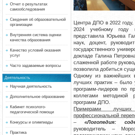
Отчет о результатах
самообследования
Сведения об образовательной
Центра ДПО в 2022 году,
организации
2024 учебному году 
Внутренняя система оценки
представила Юрьева Гал
качества образования
наук, доцент, руковод
государственного универ
Качество условий оказания
докладе Галина Петровн
услуг
слаженной работе руково
Часто задаваемые вопросы
позволила добиться суще
Одному из важнейших 
Деятельность
лучших практик – было 
Научная деятельность
программ-лидеров по пр
коллегами методикой 
Дополнительное образование
программ ДПО.
Кабинет психолого-
Примерами лучших
педагогической помощи
профессиональной переп
–
«Логопедия: сод
Конкурсы и олимпиады
руководитель – Моро
Практика