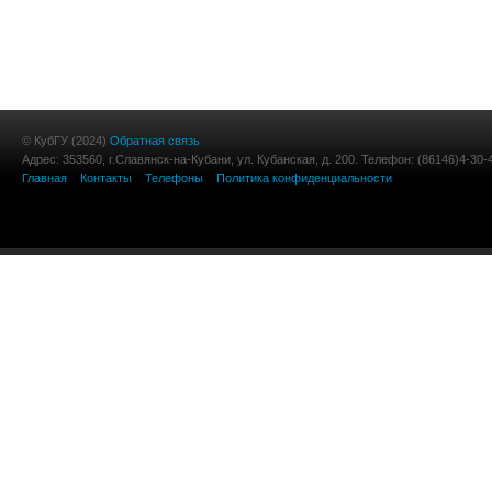
© КубГУ (2024)
Обратная связь
Адрес: 353560, г.Славянск-на-Кубани, ул. Кубанская, д. 200. Телефон: (86146)4-30-
Главная
Контакты
Телефоны
Политика конфиденциальности