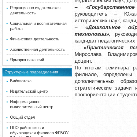
педагогических наук, доц
–
«Государственн
Редакционно-издательская
деятельность
руководитель – Южак
исторических наук, канди
Социальная и воспитательная
–
«Дошкольное обр
работа
технологии»
, руковод
Финансовая деятельность
кандидат педагогических 
–
«Практическая пс
Хозяйственная деятельность
Мирослава Владимиров
Ярмарка вакансий
доцент.
По итогам семинара р
Структурные подразделения
филиале, определены 
дополнительных образ
Библиотека
стратегические задачи
Издательский центр
профориентации студенто
Информационно-
вычислительный центр
Общий отдел
ППО работников и
обучающихся филиала ФГБОУ