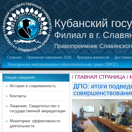
Кубанский гос
Филиал в г. Славя
Правопреемник Славянского
Главная
Приемная кампания 2026
Ярмарка вакансий
Достижен
Электронная информационно-образовательная среда (ЭИОС)
/
ГЛАВНАЯ СТРАНИЦА
/
Общие сведения
ДПО: итоги подвед
История и современность
совершенствовани
Контакты
Лицензия, Свидетельство о
государственной аккредитации
Мониторинг эффективности
деятельности