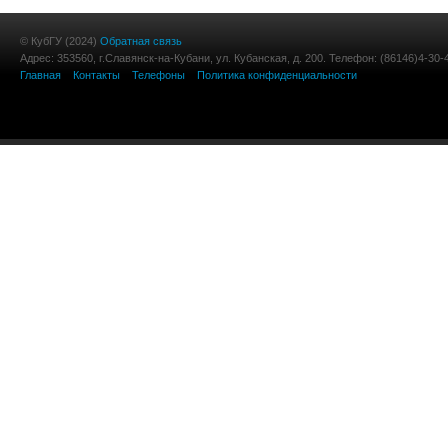
© КубГУ (2024)
Обратная связь
Адрес: 353560, г.Славянск-на-Кубани, ул. Кубанская, д. 200. Телефон: (86146)4-30-
Главная
Контакты
Телефоны
Политика конфиденциальности