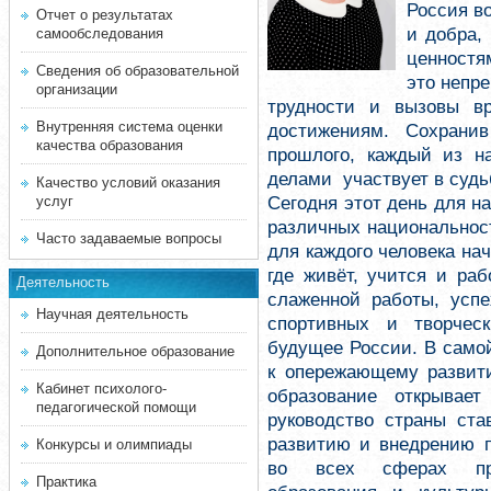
Россия в
Отчет о результатах
и добра,
самообследования
ценностя
Сведения об образовательной
это непр
организации
трудности и вызовы в
Внутренняя система оценки
достижениям. Сохрани
качества образования
прошлого, каждый из н
делами участвует в судь
Качество условий оказания
Сегодня этот день для н
услуг
различных национальнос
Часто задаваемые вопросы
для каждого человека нач
где живёт, учится и раб
Деятельность
слаженной работы, успе
Научная деятельность
спортивных и творчес
будущее России. В само
Дополнительное образование
к опережающему развит
Кабинет психолого-
образование открывае
педагогической помощи
руководство страны ст
развитию и внедрению п
Конкурсы и олимпиады
во всех сферах про
Практика