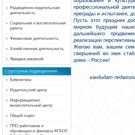
образования и культур
профессиональной деят
Редакционно-издательская
деятельность
преграды и испытания, д
Пусть этот праздник до
Социальная и воспитательная
мирном будущем наших
работа
дальнейшего продвиж
Финансовая деятельность
реализации перспективны
Желаю вам, вашим семь
Хозяйственная деятельность
свершений во имя стаб
Ярмарка вакансий
дома – России!
Структурные подразделения
кандидат педагог
Библиотека
Издательский центр
Информационно-
вычислительный центр
Общий отдел
ППО работников и
обучающихся филиала ФГБОУ