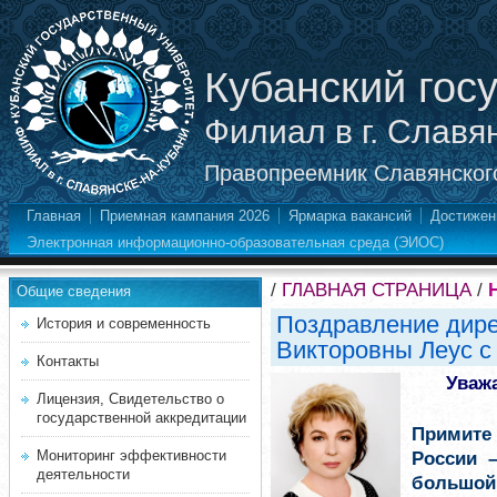
Кубанский гос
Филиал в г. Славя
Правопреемник Славянского
Главная
Приемная кампания 2026
Ярмарка вакансий
Достижен
Электронная информационно-образовательная среда (ЭИОС)
/
ГЛАВНАЯ СТРАНИЦА
/
Общие сведения
Поздравление дир
История и современность
Викторовны Леус с
Контакты
Уваж
Лицензия, Свидетельство о
государственной аккредитации
Примите 
Мониторинг эффективности
России 
деятельности
большой 