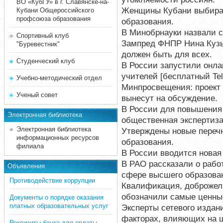
ВО «КубГУ» в г. Славянске-на-
Женщины Кубани выбираю
Кубани Общероссийского
профсоюза образования
образования.
В Минобрнауки назвали 
Спортивный клуб
Зампред ФНПР Нина Кузь
"Буревестник"
должен быть для всех.
Студенческий клуб
В России запустили онла
учителей [бесплатный Te
Учебно-методический отдел
Минпросвещения: проект 
Ученый совет
вынесут на обсуждение.
В России для повышения 
Электронная библиотека
общественная экспертиза
Электронная библиотека
Утверждены новые переч
информационных ресурсов
образования.
филиала
В России вводится новая
В РАО рассказали о рабо
Объявления
сфере высшего образова
Противодействие коррупции
Квалификация, доброжела
обозначили самые ценные
Документы о порядке оказания
платных образовательных услуг
Эксперты сетевого издани
факторах, влияющих на 
Реквизиты банка для оплаты