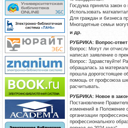
Госдума приняла закон о
Использовать маткапитал
Для граждан и бизнеса п
Многодетные семьи могу
и др.
РУБРИКА: Вопрос-ответ
Вопрос: Могут ли отчисл
написал заявление о пре
Вопрос: Здравствуйте! Ра
обращалась за материаль
прошла дорогостоящее об
помощь от профсоюза шк
расчитывать.
РУБРИКА: Новое в зако
Постановление Правитель
изменений в Положение 
организации профессиона
профессионального образ
период до 2024 года".