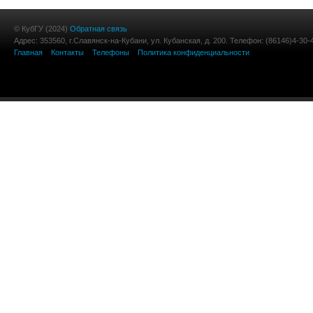
© КубГУ (2024)
Обратная связь
Адрес: 353560, г.Славянск-на-Кубани, ул. Кубанская, д. 200. Телефон: (86146)4-30-
Главная
Контакты
Телефоны
Политика конфиденциальности