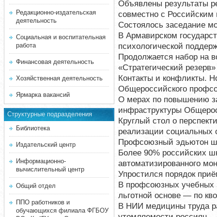
Объявлены результаты р
Редакционно-издательская
совместно с Российским
деятельность
Состоялось заседание мо
В Армавирском государст
Социальная и воспитательная
психологической поддерж
работа
Продолжается набор на 
Финансовая деятельность
«Стратегический резерв» 
Контакты и конфликты. Н
Хозяйственная деятельность
Общероссийского профсо
Ярмарка вакансий
О мерах по повышению 
инфраструктуры Общерос
Структурные подразделения
Круглый стол о перспект
Библиотека
реализации социальных 
Профсоюзный эдьютон ша
Издательский центр
Более 90% российских ш
Информационно-
автоматизированного мон
вычислительный центр
Упростился порядок приё
В профсоюзных учебных 
Общий отдел
льготной основе — по кв
ППО работников и
В НИИ медицины труда р
обучающихся филиала ФГБОУ
утомляемости россиян.