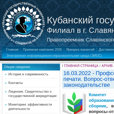
Кубанский гос
Филиал в г. Славя
Правопреемник Славянского
Главная
Приемная кампания 2026
Ярмарка вакансий
Достижен
Электронная информационно-образовательная среда (ЭИОС)
/
ГЛАВНАЯ СТРАНИЦА
/
АРХИВ
Общие сведения
16.03.2022 - Проф
История и современность
печати. Вопрос-отв
Контакты
законодательстве
Лицензия, Свидетельство о
Комитет 
государственной аккредитации
образовани
Мониторинг эффективности
сборник
, 
деятельности
вопросы-о