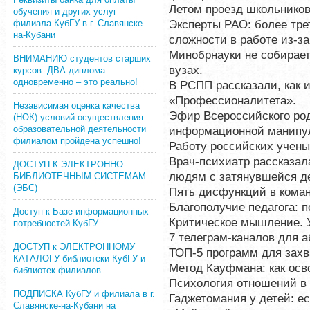
Летом проезд школьников
обучения и других услуг
Эксперты РАО: более тре
филиала КубГУ в г. Славянске-
на-Кубани
сложности в работе из-з
Минобрнауки не собирает
ВНИМАНИЮ студентов старших
вузах.
курсов: ДВА диплома
одновременно – это реально!
В РСПП рассказали, как 
«Профессионалитета».
Независимая оценка качества
Эфир Всероссийского род
(НОК) условий осуществления
образовательной деятельности
информационной манипул
филиалом пройдена успешно!
Работу российских учены
Врач-психиатр рассказала
ДОСТУП К ЭЛЕКТРОННО-
людям с затянувшейся д
БИБЛИОТЕЧНЫМ СИСТЕМАМ
(ЭБС)
Пять дисфункций в коман
Благополучие педагога: п
Доступ к Базе информационных
Критическое мышление. 
потребностей КубГУ
7 телеграм-каналов для а
ДОСТУП к ЭЛЕКТРОННОМУ
ТОП-5 программ для захв
КАТАЛОГУ библиотеки КубГУ и
Метод Кауфмана: как осво
библиотек филиалов
Психология отношений в 
ПОДПИСКА КубГУ и филиала в г.
Гаджетомания у детей: е
Славянске-на-Кубани на