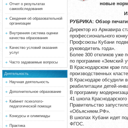
новые норм
Отчет о результатах
самообследования
И
Сведения об образовательной
РУБРИКА: Обзор печати
организации
Директор из Армавира ст
Внутренняя система оценки
профессионального конку
качества образования
Профсоюзы Кубани подве
Качество условий оказания
руководитель года».
услуг
Более 300 откликов уже 
по программе «Земский у
Часто задаваемые вопросы
В Краснодарском крае пл
производственных класте
Деятельность
В Краснодаре обсудили 
Научная деятельность
реабилитации детей-инв
Дополнительное образование
В программу модернизац
41 школа Краснодарского 
Кабинет психолого-
Правительство запустил
педагогической помощи
«Объясняем.РФ».
Конкурсы и олимпиады
В школах Кубани идет по
ФГОС.
Практика