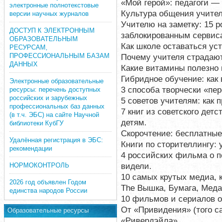
«Мой герой»: педагоги — 
электронные полнотекстовые
Культура общения учител
версии научных журналов
Учителю на заметку: 15 
ДОСТУП К ЭЛЕКТРОННЫМ
заблокированным сервис
ОБРАЗОВАТЕЛЬНЫМ
Как школе оставаться ус
РЕСУРСАМ,
ПРОФЕССИОНАЛЬНЫМ БАЗАМ
Почему учителя страдают
ДАННЫХ
Какие витамины полезно 
Гибридное обучение: как 
Электронные образовательные
3 способа творчески «пе
ресурсы: перечень доступных
российских и зарубежных
5 советов учителям: как 
профессиональных баз данных
7 книг из советского дет
(в т.ч. ЭБС) на сайте Научной
детям.
библиотеки КубГУ
Скорочтение: бесплатные
Удалённая регистрация в ЭБС:
Книги по сторителлингу: 
рекомендации
4 российских фильма о п
видели.
НОРМОКОНТРОЛЬ
10 самых крутых медиа, 
2026 год объявлен Годом
The Вышка, Бумага, Меда
единства народов России
10 фильмов и сериалов о
От «Привидения» (того с
Образовательные ресурсы
«Ривердэйла».