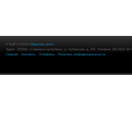
© КубГУ (2024)
Обратная связь
Адрес: 353560, г.Славянск-на-Кубани, ул. Кубанская, д. 200. Телефон: (86146)4-30-
Главная
Контакты
Телефоны
Политика конфиденциальности