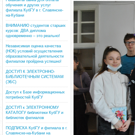
обучения и других услуг
филиала КубГУ в г. Славянске-
на-Кубани
ВНИМАНИЮ студентов старших
курсов: ДВА диплома
одновременно – это реально!
Независимая оценка качества
(НОК) условий осуществления
образовательной деятельности
филиалом пройдена успешно!
ДОСТУП К ЭЛЕКТРОННО-
БИБЛИОТЕЧНЫМ СИСТЕМАМ
(ЭБС)
Доступ к Базе информационных
потребностей КубГУ
ДОСТУП к ЭЛЕКТРОННОМУ
КАТАЛОГУ библиотеки КубГУ и
библиотек филиалов
ПОДПИСКА КубГУ и филиала в г.
Славянске-на-Кубани на