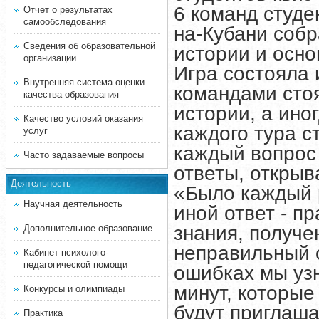
6 команд студе
Отчет о результатах
самообследования
на-Кубани собр
Сведения об образовательной
истории и осно
организации
Игра состояла 
Внутренняя система оценки
командами сто
качества образования
истории, а ино
Качество условий оказания
каждого тура с
услуг
каждый вопрос
Часто задаваемые вопросы
ответы, открыв
Деятельность
«Было каждый р
Научная деятельность
иной ответ - п
знания, получе
Дополнительное образование
неправильный о
Кабинет психолого-
педагогической помощи
ошибках мы узн
минут, которы
Конкурсы и олимпиады
будут приглаша
Практика