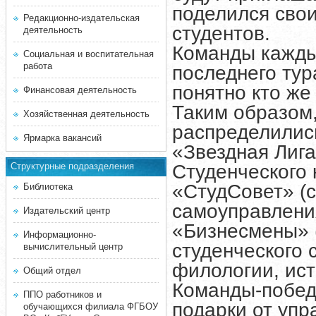
поделился сво
Редакционно-издательская
студентов.
деятельность
Команды каждый
Социальная и воспитательная
работа
последнего тур
понятно кто же
Финансовая деятельность
Таким образом
Хозяйственная деятельность
распределилис
Ярмарка вакансий
«Звездная Лиг
Студенческого 
Структурные подразделения
«СтудСовет» (с
Библиотека
самоуправлени
Издательский центр
«Бизнесмены» 
Информационно-
студенческого
вычислительный центр
филологии, ис
Общий отдел
Команды-побед
ППО работников и
подарки от упр
обучающихся филиала ФГБОУ