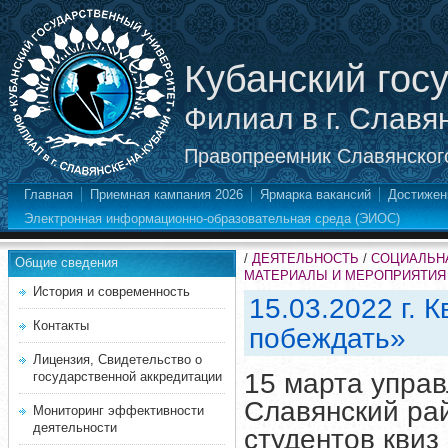
Кубанский гос
Филиал в г. Славя
Правопреемник Славянского
Главная
Приемная кампания 2026
Ярмарка вакансий
Достижен
Электронная информационно-образовательная среда (ЭИОС)
/
ДЕЯТЕЛЬНОСТЬ
/
СОЦИАЛЬНА
Общие сведения
МАТЕРИАЛЫ И МЕРОПРИЯТИ
История и современность
15.03.2022 г. 
Контакты
побеждать»
Лицензия, Свидетельство о
15 марта упра
государственной аккредитации
Славянский ра
Мониторинг эффективности
деятельности
студентов квиз