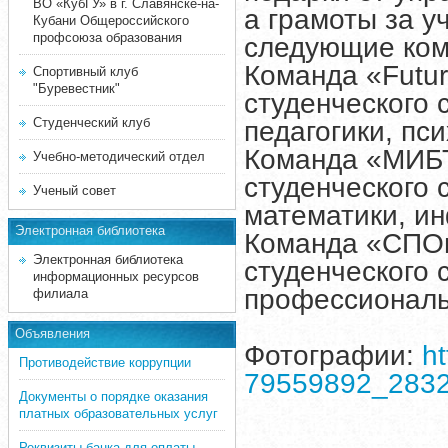
ВО «КубГУ» в г. Славянске-на-
а грамоты за у
Кубани Общероссийского
профсоюза образования
следующие ком
Команда «Futur
Спортивный клуб
"Буревестник"
студенческого
Студенческий клуб
педагогики, пс
Команда «МИБТ
Учебно-методический отдел
студенческого
Ученый совет
математики, ин
Электронная библиотека
Команда «СПОш
Электронная библиотека
студенческого 
информационных ресурсов
профессиональ
филиала
Объявления
Фотографии:
ht
Противодействие коррупции
79559892_283
Документы о порядке оказания
платных образовательных услуг
Реквизиты банка для оплаты