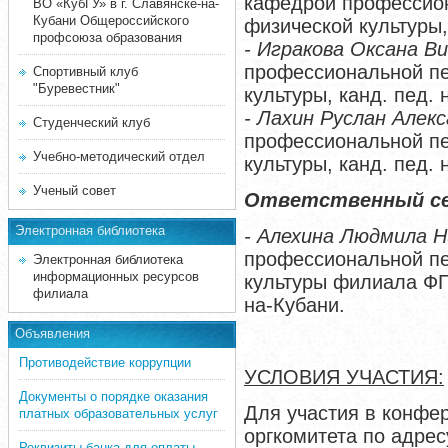
кафедрой профессион
ВО «КубГУ» в г. Славянске-на-
Кубани Общероссийского
физической культуры, 
профсоюза образования
- Игракова Оксана В
профессиональной пе
Спортивный клуб
"Буревестник"
культуры, канд. пед. н
- Лахин Руслан Алек
Студенческий клуб
профессиональной пе
Учебно-методический отдел
культуры, канд. пед. н
Ученый совет
Ответственный се
Электронная библиотека
- Алехина Людмила Н
профессиональной пе
Электронная библиотека
информационных ресурсов
культуры филиала ФГ
филиала
на-Кубани.
Объявления
Противодействие коррупции
УСЛОВИЯ УЧАСТИЯ:
Документы о порядке оказания
Для участия в конфе
платных образовательных услуг
оргкомитета по адрес
Реквизиты банка для оплаты