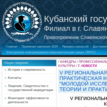
Кубанский гос
Филиал в г. Славя
Правопреемник Славянского
Главная
Приемная кампания 2026
Ярмарка вакансий
Достижен
Электронная информационно-образовательная среда (ЭИОС)
/
КАФЕДРЫ
/
ПРОФЕССИОНАЛЬ
Общие сведения
КУЛЬТУРЫ
/
7. НОВОСТИ
История и современность
V РЕГИОНАЛЬНАЯ
ПРАКТИЧЕСКАЯ 
Контакты
"МОЛОДОЙ ИССЛ
Лицензия, Свидетельство о
ТЕОРИИ И ПРАКТИ
государственной аккредитации
V РЕГИОНАЛЬН
Мониторинг эффективности
деятельности