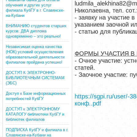
ludmila_alekhina82@m
обучения и других услуг
Николаевна, тел. сот.
филиала КубГУ в г. Славянске-
на-Кубани
- заявку на участие 
указанием заочной и
ВНИМАНИЮ студентов старших
- статью для публика
курсов: ДВА диплома
одновременно – это реально!
Независимая оценка качества
(НОК) условий осуществления
ФОРМЫ УЧАСТИЯ В
образовательной деятельности
- Очное участие: уст
филиалом пройдена успешно!
статей.
ДОСТУП К ЭЛЕКТРОННО-
- Заочное участие: п
БИБЛИОТЕЧНЫМ СИСТЕМАМ
(ЭБС)
Доступ к Базе информационных
https://sgpi.ru/user/-
потребностей КубГУ
конф..pdf
ДОСТУП к ЭЛЕКТРОННОМУ
КАТАЛОГУ библиотеки КубГУ и
библиотек филиалов
ПОДПИСКА КубГУ и филиала в г.
Славянске-на-Кубани на