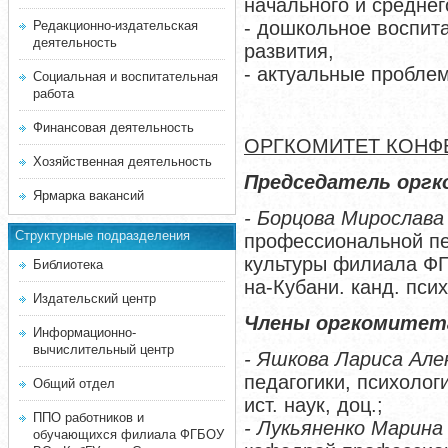
начального и среднег
- дошкольное воспит
Редакционно-издательская
деятельность
развития,
- актуальные проблем
Социальная и воспитательная
работа
Финансовая деятельность
ОРГКОМИТЕТ КОНФ
Хозяйственная деятельность
Председатель орг
Ярмарка вакансий
- Борцова Мирослава
Структурные подразделения
профессиональной пе
культуры филиала ФГ
Библиотека
на-Кубани. канд. псих
Издательский центр
Члены оргкомитет
Информационно-
вычислительный центр
- Яшкова Лариса Ал
педагогики, психолог
Общий отдел
ист. наук, доц.;
ППО работников и
- Лукьяненко Марина
обучающихся филиала ФГБОУ