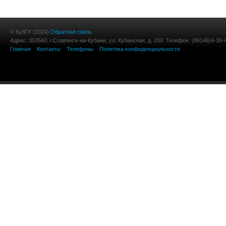
© КубГУ (2024)
Обратная связь
Адрес: 353560, г.Славянск-на-Кубани, ул. Кубанская, д. 200. Телефон: (86146)4-30-
Главная
Контакты
Телефоны
Политика конфиденциальности