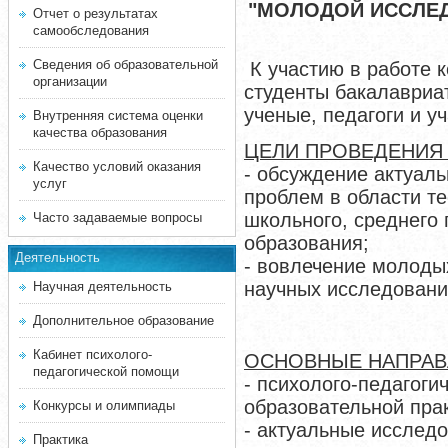
"МОЛОДОЙ ИССЛЕД
Отчет о результатах
самообследования
Сведения об образовательной
К участию в работе 
организации
студенты бакалавриат
ученые, педагоги и у
Внутренняя система оценки
качества образования
ЦЕЛИ ПРОВЕДЕНИЯ
Качество условий оказания
- обсуждение актуаль
услуг
проблем в области те
школьного, среднего
Часто задаваемые вопросы
образования;
Деятельность
- вовлечение молоды
научных исследовани
Научная деятельность
Дополнительное образование
Кабинет психолого-
ОСНОВНЫЕ НАПРАВ
педагогической помощи
- психолого-педагоги
образовательной прак
Конкурсы и олимпиады
- актуальные исследо
Практика