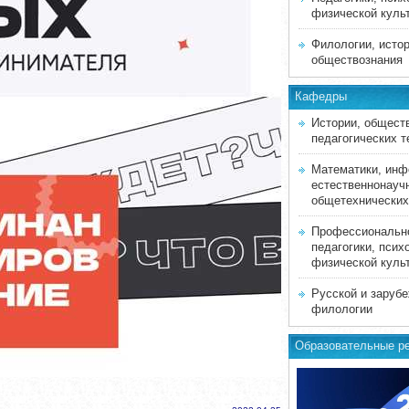
физической куль
Филологии, истор
обществознания
Кафедры
Истории, общест
педагогических т
Математики, инф
естественнонауч
общетехнических
Профессиональн
педагогики, псих
физической куль
Русской и заруб
филологии
Образовательные р