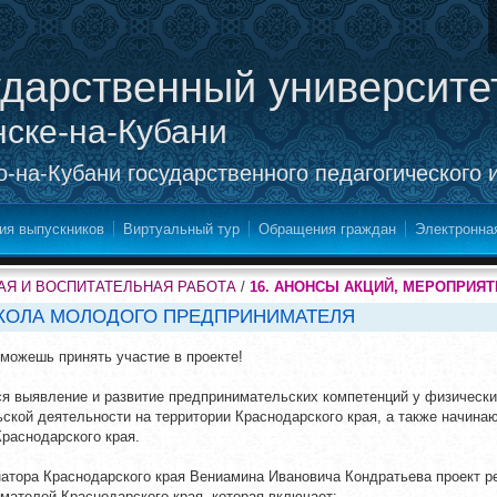
ударственный университе
нске-на-Кубани
-на-Кубани государственного педагогического 
ия выпускников
Виртуальный тур
Обращения граждан
Электронна
Я И ВОСПИТАТЕЛЬНАЯ РАБОТА
/
16. АНОНСЫ АКЦИЙ, МЕРОПРИЯТ
КОЛА МОЛОДОГО ПРЕДПРИНИМАТЕЛЯ
 можешь принять участие в проекте!
я выявление и развитие предпринимательских компетенций у физически
кой деятельности на территории Краснодарского края, а также начина
раснодарского края.
рнатора Краснодарского края Вениамина Ивановича Кондратьева проект 
ателей Краснодарского края, которая включает: