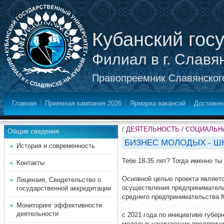
Кубанский гос
Филиал в г. Славя
Правопреемник Славянского
Главная
Приемная кампания 2026
Ярмарка вакансий
Достижен
/
ДЕЯТЕЛЬНОСТЬ
/
СОЦИАЛЬНА
Общие сведения
БИЗНЕС МОЛОДЫХ - Ш
История и современность
Тебе 18-35 лет? Тогда именно ты
Контакты
Основной целью проекта являетс
Лицензия, Свидетельство о
осуществления предпринимательс
государственной аккредитации
среднего предпринимательства К
Мониторинг эффективности
деятельности
с 2021 года по инициативе губе
молодых начинающих предприним