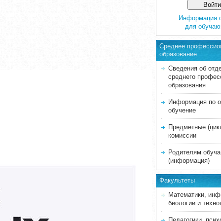
Информация 
для обуча
Среднее професcио
образование
Сведения об отд
среднего профес
образования
Информация по о
обучение
Предметные (цик
комиссии
Родителям обуч
(информация)
Факультеты
Математики, инф
биологии и техно
Педагогики, псих