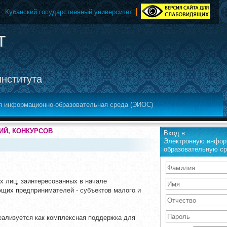
Кубанский государственный университет
т
института
я информационно-образовательная среда (ЭИОС)
ИЙ, КОНКУРСОВ
Вход в
Электронную инфор
образовательную с
х лиц, заинтересованных в начале
ющих предпринимателей - субъектов малого и
реализуется как комплексная поддержка для