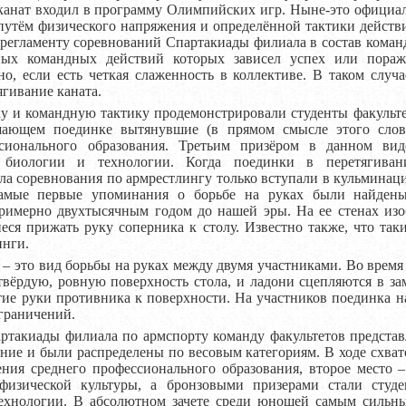
 канат входил в программу Олимпийских игр. Ныне-это офици
 путём физического напряжения и определённой тактики действ
 регламенту соревнований Спартакиады филиала в состав кома
ых командных действий которых зависел успех или пораж
о, если есть четкая слаженность в коллективе. В таком случае
ягивание каната.
и командную тактику продемонстрировали студенты факультет
шающем поединке вытянувшие (в прямом смысле этого слова
сионального образования. Третьим призёром в данном вид
, биологии и технологии. Когда поединки в перетягиван
ла соревнования по армрестлингу только вступали в кульминаци
мые первые упоминания о борьбе на руках были найдены
римерно двухтысячным годом до нашей эры. На ее стенах из
ся прижать руку соперника к столу. Известно также, что так
инги.
это вид борьбы на руках между двумя участниками. Во время
твёрдую, ровную поверхность стола, и ладони сцепляются в за
тие руки противника к поверхности. На участников поединка н
граничений.
киады филиала по армспорту команду факультетов представ
ие и были распределены по весовым категориям. В ходе схват
ления среднего профессионального образования, второе место –
физической культуры, а бронзовыми призерами стали студе
ехнологии. В абсолютном зачете среди юношей самым сильны