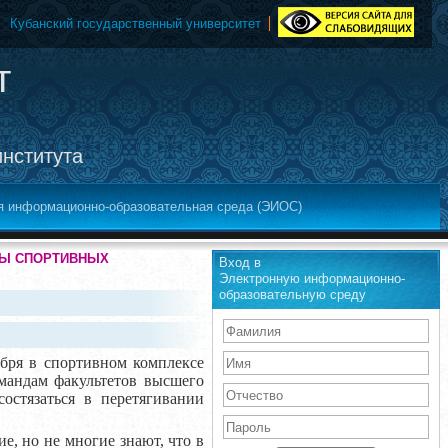
Кубанский государственный университет
т
института
я информационно-образовательная среда (ЭИОС)
АТЫ СПОРТИВНЫХ
Вход в
Электронную информационно-
образовательную среду
бря в спортивном комплексе
омандам факультетов высшего
остязаться в перетягивании
, но не многие знают, что в