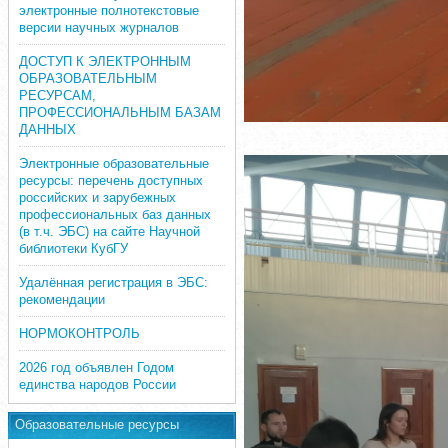
электронные полнотекстовые
версии научных журналов
ДОСТУП К ЭЛЕКТРОННЫМ
ОБРАЗОВАТЕЛЬНЫМ
РЕСУРСАМ,
ПРОФЕССИОНАЛЬНЫМ БАЗАМ
ДАННЫХ
Электронные образовательные
ресурсы: перечень доступных
российских и зарубежных
профессиональных баз данных
(в т.ч. ЭБС) на сайте Научной
библиотеки КубГУ
Удалённая регистрация в ЭБС:
рекомендации
НОРМОКОНТРОЛЬ
2026 год объявлен Годом
единства народов России
Образовательные ресурсы