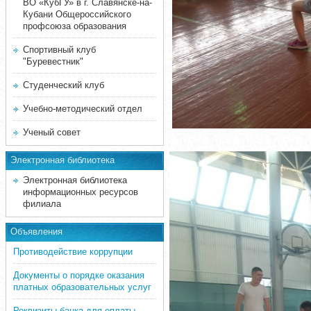
ВО «КубГУ» в г. Славянске-на-
Кубани Общероссийского
профсоюза образования
Спортивный клуб
"Буревестник"
Студенческий клуб
Учебно-методический отдел
Ученый совет
Электронная библиотека
Электронная библиотека
информационных ресурсов
филиала
Объявления
Противодействие коррупции
Документы о порядке оказания
платных образовательных услуг
Реквизиты банка для оплаты