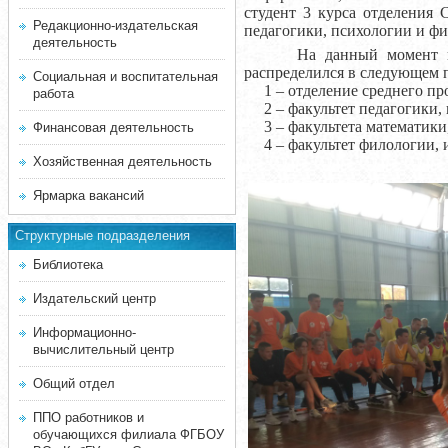
студент 3 курса отделения 
Редакционно-издательская
педагогики, психологии и фи
деятельность
На данный момент в комп
распределился в следующем 
Социальная и воспитательная
1 – отделение среднего про
работа
2 – факультет педагогики, п
3 – факультета математики,
Финансовая деятельность
4 – факультет филологии, и
Хозяйственная деятельность
Ярмарка вакансий
Структурные подразделения
Библиотека
Издательский центр
Информационно-
вычислительный центр
Общий отдел
ППО работников и
обучающихся филиала ФГБОУ