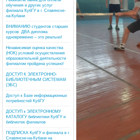
обучения и других услуг
филиала КубГУ в г. Славянске-
на-Кубани
ВНИМАНИЮ студентов старших
курсов: ДВА диплома
одновременно – это реально!
Независимая оценка качества
(НОК) условий осуществления
образовательной деятельности
филиалом пройдена успешно!
ДОСТУП К ЭЛЕКТРОННО-
БИБЛИОТЕЧНЫМ СИСТЕМАМ
(ЭБС)
Доступ к Базе информационных
потребностей КубГУ
ДОСТУП к ЭЛЕКТРОННОМУ
КАТАЛОГУ библиотеки КубГУ и
библиотек филиалов
ПОДПИСКА КубГУ и филиала в г.
Славянске-на-Кубани на