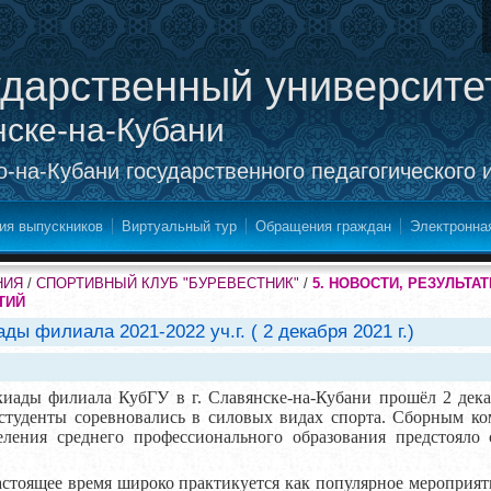
ударственный университе
нске-на-Кубани
-на-Кубани государственного педагогического 
ия выпускников
Виртуальный тур
Обращения граждан
Электронна
НИЯ
/
СПОРТИВНЫЙ КЛУБ "БУРЕВЕСТНИК"
/
5. НОВОСТИ, РЕЗУЛЬТ
ТИЙ
ы филиала 2021-2022 уч.г. ( 2 декабря 2021 г.)
ы филиала КубГУ в г. Славянске-на-Кубани прошёл 2 дека
 студенты соревновались в силовых видах спорта. Сборным к
еления среднего профессионального образования предстояло с
тоящее время широко практикуется как популярное мероприятие