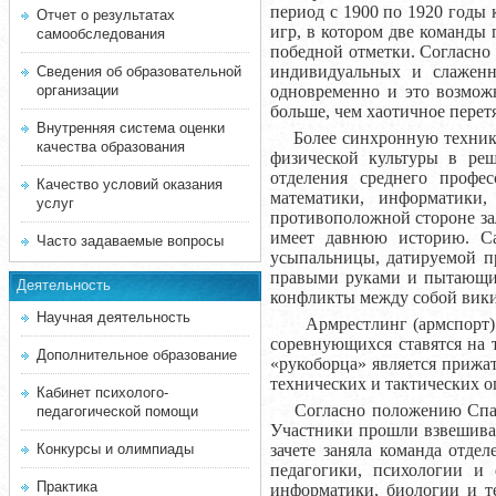
период с 1900 по 1920 годы
Отчет о результатах
игр, в котором две команды
самообследования
победной отметки. Согласно
индивидуальных и слаженн
Сведения об образовательной
организации
одновременно и это возможн
больше, чем хаотичное перет
Внутренняя система оценки
Более синхронную технику 
качества образования
физической культуры в ре
отделения среднего профес
Качество условий оказания
математики, информатики
услуг
противоположной стороне за
имеет давнюю историю. Са
Часто задаваемые вопросы
усыпальницы, датируемой п
правыми руками и пытающие
Деятельность
конфликты между собой вик
Научная деятельность
Армрестлинг (армспорт) – 
соревнующихся ставятся на 
Дополнительное образование
«рукоборца» является прижа
технических и тактических о
Кабинет психолого-
Согласно положению Спарта
педагогической помощи
Участники прошли взвешиван
Конкурсы и олимпиады
зачете заняла команда отде
педагогики, психологии и 
Практика
информатики, биологии и т