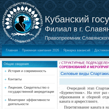
Кубанский гос
Филиал в г. Славя
Правопреемник Славянского
Главная
Приемная кампания 2026
Ярмарка вакансий
Достижен
/
СТРУКТУРНЫЕ ПОДРАЗДЕЛЕ
Общие сведения
СОРЕВНОВАНИЙ И МЕРОПРИЯ
История и современность
Силовые виды Спартакиад
Контакты
Лицензия, Свидетельство о
Очередной этап Спартакиад
государственной аккредитации
«Буревестник». На этот раз
образования и сборной отд
Мониторинг эффективности
каната и армрестлинге.
деятельности
Перетягивание каната в нас