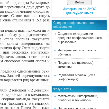
альный вид спорта Всемирных
ий перемещают друг друга до
Информация об ЭИОС
нды входили четыре юноши от
для обучающихся
ение. Самое важное тянуть
 сила становится в 2-3 раза
Среднее професcиональное
образование
а педагогики, психологии и
Сведения об отделении
) победу у представителей
среднего профессионального
е стала сборная факультета
образования
ии каната завершились на
онную фазу. Этот вид спорта
Информация по оплате за
 при раскопках египетской
обучение
ображены люди, сцепившиеся
им способом решали споры и
Предметные (цикловые)
комиссии
 поединка одноимённые руки
Родителям обучающихся
мок. Задачей соревнующегося
(информация)
акладывается ряд временных,
Факультеты
ляли 2 юношей и 2 девушки.
ок первое место в командном
Математики, информатики,
 сборная команда факультета
биологии и технологии
нты факультета математики,
м оказался Павел Решитько,
Педагогики, психологии и