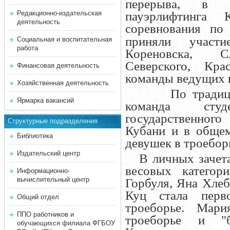
перерыва, в р
Редакционно-издательская
пауэрлифтинга 
деятельность
соревнования по
приняли участ
Социальная и воспитательная
работа
Кореновска, Сл
Северского, Кра
Финансовая деятельность
команды ведущих 
Хозяйственная деятельность
По традиции С
Ярмарка вакансий
команда студ
государственного
Структурные подразделения
Кубани и в общем
Библиотека
девушек в троебор
Издательский центр
В личных зачетах
весовых категори
Информационно-
вычислительный центр
Горбуля, Яна Хле
Куц стала пер
Общий отдел
троеборье. Мар
ППО работников и
троеборье и "
обучающихся филиала ФГБОУ