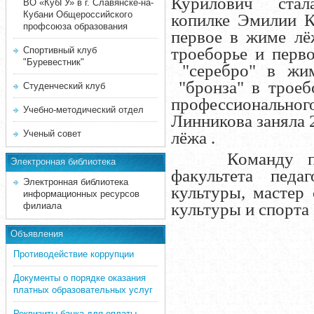
Курилович ст
ВО «КубГУ» в г. Славянске-на-
Кубани Общероссийского
копилке Эмилии К
профсоюза образования
первое в жиме л
троеборье и перв
Спортивный клуб
"Буревестник"
"серебро" в жи
"бронза" в троебо
Студенческий клуб
профессиональ
Учебно-методический отдел
Линникова заняла 2
Ученый совет
лёжа .
Команду подго
Электронная библиотека
факультета педа
Электронная библиотека
культуры, мастер
информационных ресурсов
культуры и спорта
филиала
Объявления
Противодействие коррупции
Документы о порядке оказания
платных образовательных услуг
Реквизиты банка для оплаты