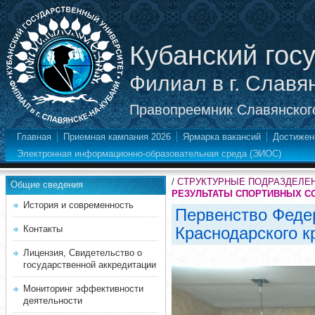
Кубанский гос
Филиал в г. Славя
Правопреемник Славянского
Главная
Приемная кампания 2026
Ярмарка вакансий
Достижен
Электронная информационно-образовательная среда (ЭИОС)
/
СТРУКТУРНЫЕ ПОДРАЗДЕЛЕ
Общие сведения
РЕЗУЛЬТАТЫ СПОРТИВНЫХ С
История и современность
Первенство Феде
Контакты
Краснодарского кр
Лицензия, Свидетельство о
государственной аккредитации
Мониторинг эффективности
деятельности