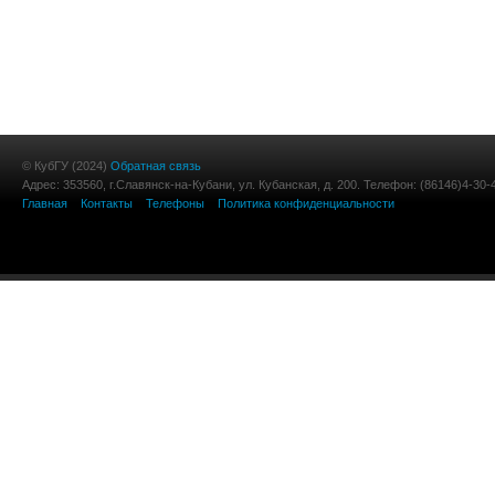
© КубГУ (2024)
Обратная связь
Адрес: 353560, г.Славянск-на-Кубани, ул. Кубанская, д. 200. Телефон: (86146)4-30-
Главная
Контакты
Телефоны
Политика конфиденциальности