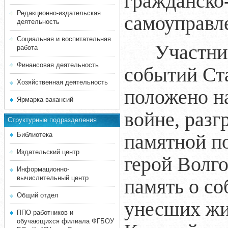
гражданско
Редакционно-издательская
самоуправл
деятельность
Социальная и воспитательная
Участни
работа
Финансовая деятельность
событий Ста
Хозяйственная деятельность
положено н
Ярмарка вакансий
войне, разг
Структурные подразделения
памятной по
Библиотека
Издательский центр
герой Волго
Информационно-
вычислительный центр
память о с
Общий отдел
унесших жи
ППО работников и
обучающихся филиала ФГБОУ