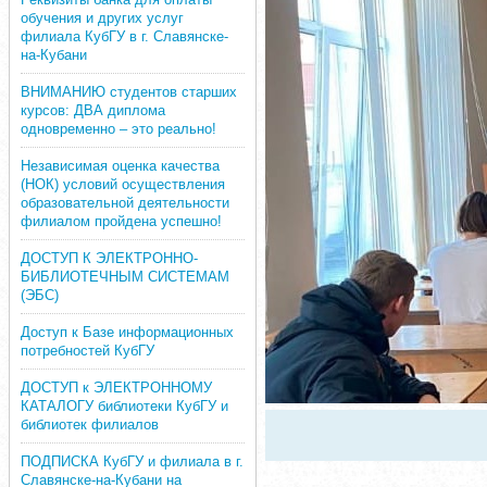
обучения и других услуг
филиала КубГУ в г. Славянске-
на-Кубани
ВНИМАНИЮ студентов старших
курсов: ДВА диплома
одновременно – это реально!
Независимая оценка качества
(НОК) условий осуществления
образовательной деятельности
филиалом пройдена успешно!
ДОСТУП К ЭЛЕКТРОННО-
БИБЛИОТЕЧНЫМ СИСТЕМАМ
(ЭБС)
Доступ к Базе информационных
потребностей КубГУ
ДОСТУП к ЭЛЕКТРОННОМУ
КАТАЛОГУ библиотеки КубГУ и
библиотек филиалов
ПОДПИСКА КубГУ и филиала в г.
Славянске-на-Кубани на