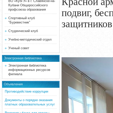
Красной арм
ВО «КубГУ» в г. Славянске-на-
Кубани Общероссийского
подвиг, бе
профсоюза образования
Спортивный клуб
защитников
"Буревестник"
Студенческий клуб
Учебно-методический отдел
Ученый совет
Электронная библиотека
Электронная библиотека
информационных ресурсов
филиала
Объявления
Противодействие коррупции
Документы о порядке оказания
платных образовательных услуг
Реквизиты банка для оплаты