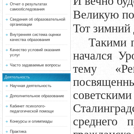
И вечно буд
Отчет о результатах
самообследования
Великую поб
Сведения об образовательной
Тот зимний 
организации
Внутренняя система оценки
Такими пр
качества образования
Качество условий оказания
начался Ур
услуг
тему «Ре
Часто задаваемые вопросы
Деятельность
посвященны
Научная деятельность
советскими
Дополнительное образование
Сталинград
Кабинет психолого-
педагогической помощи
среднего п
Конкурсы и олимпиады
Практика