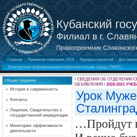
Кубанский гос
Филиал в г. Славя
Правопреемник Славянского
Главная
Приемная кампания 2026
Ярмарка вакансий
Достижен
Электронная информационно-образовательная среда (ЭИОС)
/
СВЕДЕНИЯ ОБ ОТДЕЛЕНИИ 
Общие сведения
ОБЪЯВЛЕНИЯ
/
2020-2021 УЧЕ
История и современность
Урок Муже
Контакты
Сталингра
Лицензия, Свидетельство о
государственной аккредитации
…Пройдут г
Мониторинг эффективности
деятельности