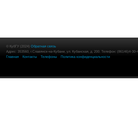
© КубГУ (2024)
Обратная связь
Адрес: 353560, г.Славянск-на-Кубани, ул. Кубанская, д. 200. Телефон: (86146)4-30-
Главная
Контакты
Телефоны
Политика конфиденциальности