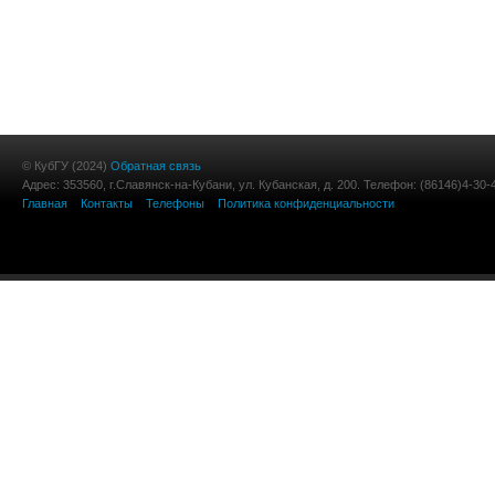
© КубГУ (2024)
Обратная связь
Адрес: 353560, г.Славянск-на-Кубани, ул. Кубанская, д. 200. Телефон: (86146)4-30-
Главная
Контакты
Телефоны
Политика конфиденциальности