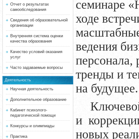
семинаре
«
Отчет о результатах
самообследования
ходе встреч
Сведения об образовательной
организации
масштабные
Внутренняя система оценки
качества образования
ведения биз
Качество условий оказания
персонала,
услуг
Часто задаваемые вопросы
тренды и т
Деятельность
на будущее
Научная деятельность
Дополнительное образование
Ключевой
Кабинет психолого-
педагогической помощи
и коррекци
Конкурсы и олимпиады
новых реал
Практика