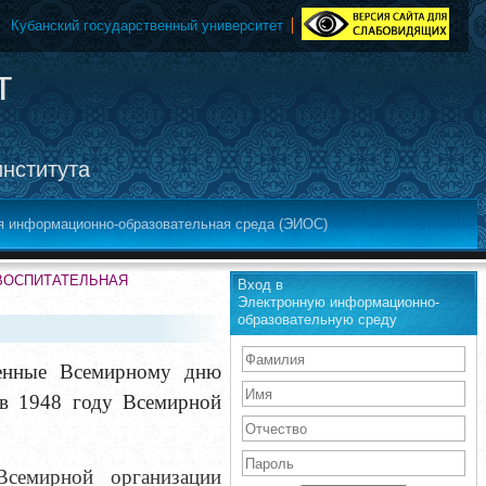
Кубанский государственный университет
т
института
я информационно-образовательная среда (ЭИОС)
-ВОСПИТАТЕЛЬНАЯ
Вход в
Электронную информационно-
образовательную среду
щенные
Всемирному дню
в 1948 году Всемирной
семирной организации