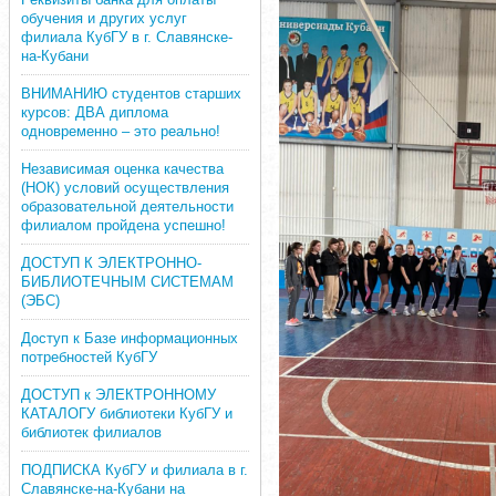
обучения и других услуг
филиала КубГУ в г. Славянске-
на-Кубани
ВНИМАНИЮ студентов старших
курсов: ДВА диплома
одновременно – это реально!
Независимая оценка качества
(НОК) условий осуществления
образовательной деятельности
филиалом пройдена успешно!
ДОСТУП К ЭЛЕКТРОННО-
БИБЛИОТЕЧНЫМ СИСТЕМАМ
(ЭБС)
Доступ к Базе информационных
потребностей КубГУ
ДОСТУП к ЭЛЕКТРОННОМУ
КАТАЛОГУ библиотеки КубГУ и
библиотек филиалов
ПОДПИСКА КубГУ и филиала в г.
Славянске-на-Кубани на