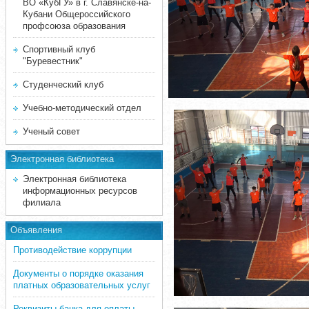
ВО «КубГУ» в г. Славянске-на-
Кубани Общероссийского
профсоюза образования
Спортивный клуб
"Буревестник"
Студенческий клуб
Учебно-методический отдел
Ученый совет
Электронная библиотека
Электронная библиотека
информационных ресурсов
филиала
Объявления
Противодействие коррупции
Документы о порядке оказания
платных образовательных услуг
Реквизиты банка для оплаты