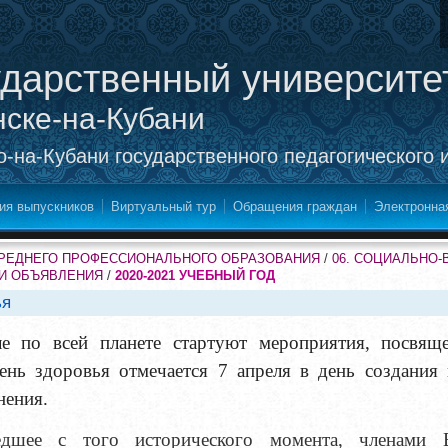
ударственный университе
нске-на-Кубани
-на-Кубани государственного педагогического 
ия выпускников
Виртуальный тур
Обращения граждан
Электронна
СРЕДНЕГО ПРОФЕССИОНАЛЬНОГО ОБРАЗОВАНИЯ
/
06. СОЦИАЛЬНО
 И ОБЪЯВЛЕНИЯ
/
2020-2021 УЧЕБНЫЙ ГОД
ья
ле по всей планете стартуют мероприятия, посвя
ень здоровья отмечается
7 апреля
в день создания 
нения.
дшее с того исторического момента, членами В