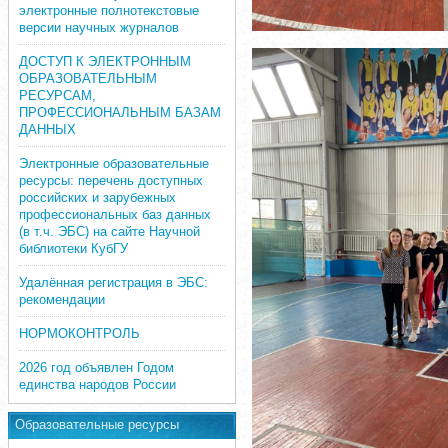
электронные полнотекстовые
версии научных журналов
ДОСТУП К ЭЛЕКТРОННЫМ
ОБРАЗОВАТЕЛЬНЫМ
РЕСУРСАМ,
ПРОФЕССИОНАЛЬНЫМ БАЗАМ
ДАННЫХ
Электронные образовательные
ресурсы: перечень доступных
российских и зарубежных
профессиональных баз данных
(в т.ч. ЭБС) на сайте Научной
библиотеки КубГУ
Удалённая регистрация в ЭБС:
рекомендации
НОРМОКОНТРОЛЬ
2026 год объявлен Годом
единства народов России
Образовательные ресурсы