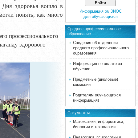
е Дня здоровья вошло в
Информация об ЭИОС
могли понять, как много
для обучающихся
Среднее професcиональное
образование
него профессионального
Сведения об отделении
паганду здорового
среднего профессионального
образования
Информация по оплате за
обучение
Предметные (цикловые)
комиссии
Родителям обучающихся
(информация)
Факультеты
Математики, информатики,
биологии и технологии
Педагогики, психологии и