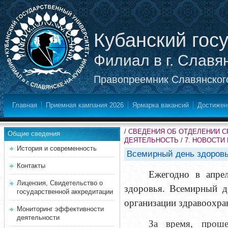
Кубанский гос
Филиал в г. Славя
Правопреемник Славянского
Главная
Приемная кампания 2026
Ярмарка вакансий
Достижен
/
СВЕДЕНИЯ ОБ ОТДЕЛЕНИИ 
Общие сведения
ДЕЯТЕЛЬНОСТЬ
/
7. НОВОСТИ
История и современность
Всемирный день здоров
Контакты
Ежегодно в апре
Лицензия, Свидетельство о
здоровья. Всемирный д
государственной аккредитации
организации здравоохра
Мониторинг эффективности
деятельности
За время, проше