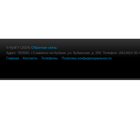
© КубГУ (2024)
Обратная связь
Адрес: 353560, г.Славянск-на-Кубани, ул. Кубанская, д. 200. Телефон: (86146)4-30-
Главная
Контакты
Телефоны
Политика конфиденциальности