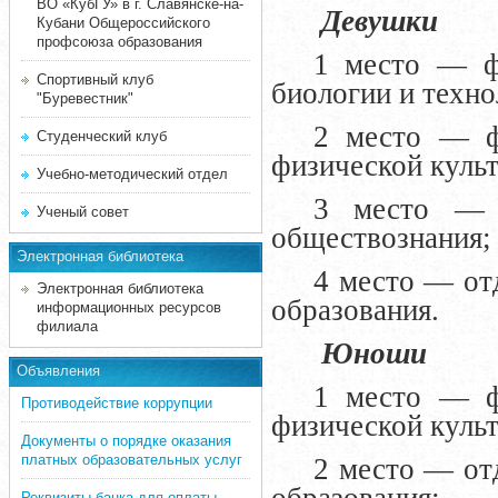
ВО «КубГУ» в г. Славянске-на-
Девушки
Кубани Общероссийского
профсоюза образования
1 место — фа
Спортивный клуб
биологии и техно
"Буревестник"
2 место — фа
Студенческий клуб
физической куль
Учебно-методический отдел
3 место — ф
Ученый совет
обществознания;
Электронная библиотека
4 место — от
Электронная библиотека
образования.
информационных ресурсов
филиала
Юноши
Объявления
1 место — фа
Противодействие коррупции
физической куль
Документы о порядке оказания
платных образовательных услуг
2 место — от
Реквизиты банка для оплаты