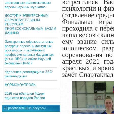
встретились Ва
электронные полнотекстовые
психологии и фи
версии научных журналов
(отделение средн
ДОСТУП К ЭЛЕКТРОННЫМ
Финальная игр
ОБРАЗОВАТЕЛЬНЫМ
РЕСУРСАМ,
проходила с пер
ПРОФЕССИОНАЛЬНЫМ БАЗАМ
ДАННЫХ
чаша весов склон
ему звание сил
Электронные образовательные
ресурсы: перечень доступных
юношеском раз
российских и зарубежных
соревнования по
профессиональных баз данных
(в т.ч. ЭБС) на сайте Научной
апреля 2021 год
библиотеки КубГУ
красивых и ярки
Удалённая регистрация в ЭБС:
зачёт Спартакиад
рекомендации
НОРМОКОНТРОЛЬ
2026 год объявлен Годом
единства народов России
Образовательные ресурсы