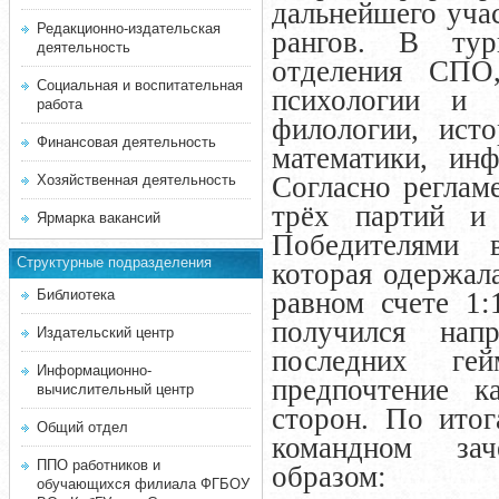
дальнейшего уча
Редакционно-издательская
рангов.
В тур
деятельность
отделения СПО,
Социальная и воспитательная
психологии и ф
работа
филологии, исто
Финансовая деятельность
математики, инф
Согласно реглам
Хозяйственная деятельность
трёх партий и 
Ярмарка вакансий
Победителями в
Структурные подразделения
которая одержал
Библиотека
равном счете 1:
получился нап
Издательский центр
последних ге
Информационно-
предпочтение к
вычислительный центр
сторон. По итог
Общий отдел
командном зач
ППО работников и
образом:
обучающихся филиала ФГБОУ