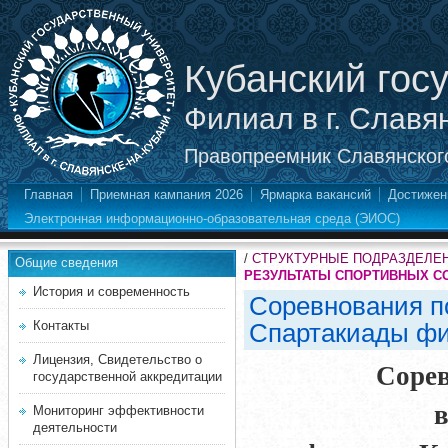
Кубанский гос
Филиал в г. Славя
Правопреемник Славянского
Главная
Приемная кампания 2026
Ярмарка вакансий
Достижен
Электронная информационно-образовательная среда (ЭИОС)
/
СТРУКТУРНЫЕ ПОДРАЗДЕЛЕ
Общие сведения
РЕЗУЛЬТАТЫ СПОРТИВНЫХ С
История и современность
Соревнования по
Контакты
Спартакиады фил
Лицензия, Свидетельство о
Сорев
государственной аккредитации
в
Мониторинг эффективности
деятельности