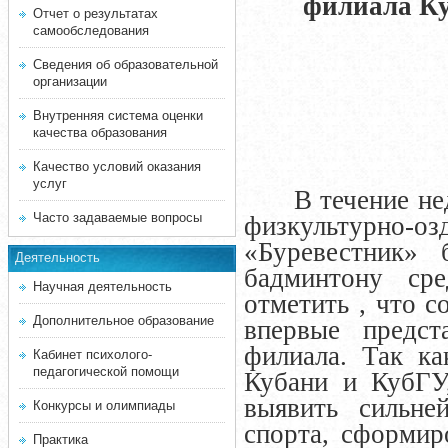
филиала Ку
Отчет о результатах
самообследования
Сведения об образовательной
организации
Внутренняя система оценки
качества образования
Качество условий оказания
услуг
В течение недел
Часто задаваемые вопросы
физкультурно
«Буревестник» 
Деятельность
бадминтону ср
Научная деятельность
отметить , что 
Дополнительное образование
впервые предст
филиала. Так ка
Кабинет психолого-
педагогической помощи
Кубани и КубГУ
выявить сильне
Конкурсы и олимпиады
спорта, сформир
Практика