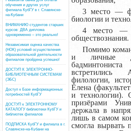
образования;
обучения и других услуг
3 место — фа
филиала КубГУ в г. Славянске-
на-Кубани
биологии и техно
ВНИМАНИЮ студентов старших
4 место — ф
курсов: ДВА диплома
одновременно – это реально!
обществознания.
Независимая оценка качества
Помимо коман
(НОК) условий осуществления
образовательной деятельности
и личные дл
филиалом пройдена успешно!
бадминтониста
ДОСТУП К ЭЛЕКТРОННО-
встретились 
БИБЛИОТЕЧНЫМ СИСТЕМАМ
филологии, ист
(ЭБС)
Елена (факульте
Доступ к Базе информационных
и технологии).
потребностей КубГУ
призёрами Уни
ДОСТУП к ЭЛЕКТРОННОМУ
держала в напря
КАТАЛОГУ библиотеки КубГУ и
библиотек филиалов
лишь в самом ко
смогла вырвать 
ПОДПИСКА КубГУ и филиала в г.
Славянске-на-Кубани на