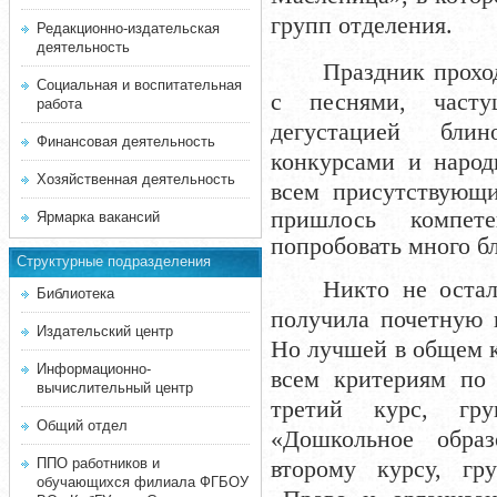
групп отделения.
Редакционно-издательская
деятельность
Праздник прохо
Социальная и воспитательная
с песнями, часту
работа
дегустацией бли
Финансовая деятельность
конкурсами и наро
Хозяйственная деятельность
всем присутствующ
пришлось компе
Ярмарка вакансий
попробовать много бл
Структурные подразделения
Никто не остал
Библиотека
получила почетную 
Издательский центр
Но лучшей в общем 
Информационно-
всем критериям по
вычислительный центр
третий курс, гру
Общий отдел
«Дошкольное образ
ППО работников и
второму курсу, гр
обучающихся филиала ФГБОУ