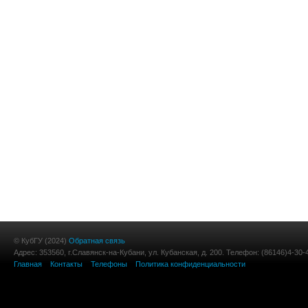
© КубГУ (2024)
Обратная связь
Адрес: 353560, г.Славянск-на-Кубани, ул. Кубанская, д. 200. Телефон: (86146)4-30-
Главная
Контакты
Телефоны
Политика конфиденциальности