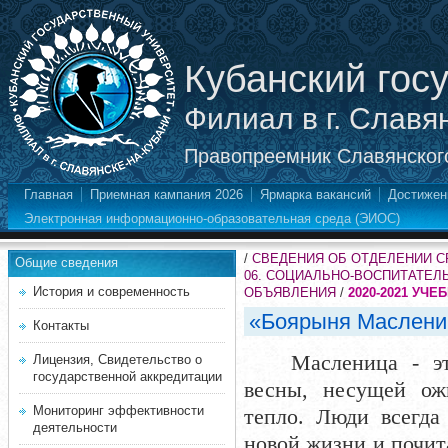
Кубанский гос
Филиал в г. Славя
Правопреемник Славянского
Главная
Приемная кампания 2026
Ярмарка вакансий
Достижен
Электронная информационно-образовательная среда (ЭИОС)
/
СВЕДЕНИЯ ОБ ОТДЕЛЕНИИ 
Общие сведения
06. СОЦИАЛЬНО-ВОСПИТАТЕЛ
История и современность
ОБЪЯВЛЕНИЯ
/
2020-2021 УЧЕ
«Боярыня Маслени
Контакты
Масленица
- эт
Лицензия, Свидетельство о
государственной аккредитации
весны, несущей ож
Мониторинг эффективности
тепло. Люди всегда
деятельности
новой жизни и почит