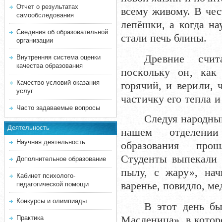
Отчет о результатах
всему живому. В чес
самообследования
лепёшки, а когда на
Сведения об образовательной
стали печь блины.
организации
Древние счи
Внутренняя система оценки
качества образования
поскольку он, как
Качество условий оказания
горячий, и верили, 
услуг
частичку его тепла 
Часто задаваемые вопросы
Следуя народным
Деятельность
нашем отделении
Научная деятельность
образования про
Студенты выпекали 
Дополнительное образование
пылу, с жару», нач
Кабинет психолого-
варенье, повидло, ме
педагогической помощи
Конкурсы и олимпиады
В этот день бы
Масленица», в котор
Практика