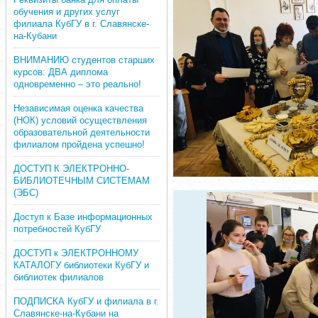
обучения и других услуг
филиала КубГУ в г. Славянске-
на-Кубани
ВНИМАНИЮ студентов старших
курсов: ДВА диплома
одновременно – это реально!
Независимая оценка качества
(НОК) условий осуществления
образовательной деятельности
филиалом пройдена успешно!
ДОСТУП К ЭЛЕКТРОННО-
БИБЛИОТЕЧНЫМ СИСТЕМАМ
(ЭБС)
Доступ к Базе информационных
потребностей КубГУ
ДОСТУП к ЭЛЕКТРОННОМУ
КАТАЛОГУ библиотеки КубГУ и
библиотек филиалов
ПОДПИСКА КубГУ и филиала в г.
Славянске-на-Кубани на