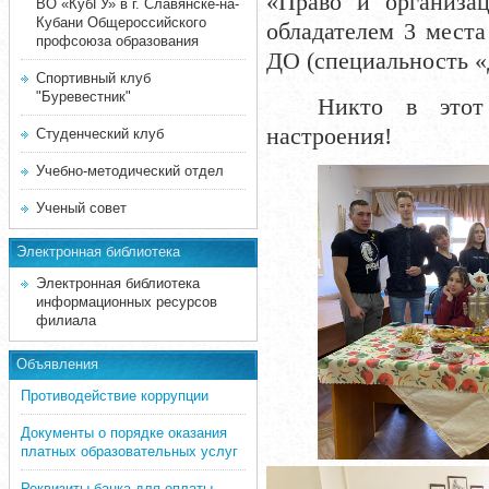
«Право и организац
ВО «КубГУ» в г. Славянске-на-
Кубани Общероссийского
обладателем 3 места
профсоюза образования
ДО (специальность «
Спортивный клуб
"Буревестник"
Никто в этот
настроения!
Студенческий клуб
Учебно-методический отдел
Ученый совет
Электронная библиотека
Электронная библиотека
информационных ресурсов
филиала
Объявления
Противодействие коррупции
Документы о порядке оказания
платных образовательных услуг
Реквизиты банка для оплаты