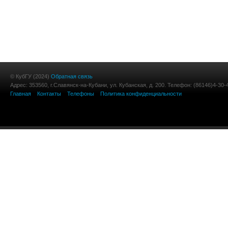
© КубГУ (2024)
Обратная связь
Адрес: 353560, г.Славянск-на-Кубани, ул. Кубанская, д. 200. Телефон: (86146)4-30-
Главная
Контакты
Телефоны
Политика конфиденциальности