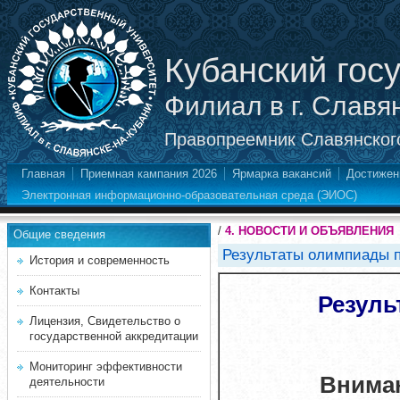
Кубанский гос
Филиал в г. Славя
Правопреемник Славянского
Главная
Приемная кампания 2026
Ярмарка вакансий
Достижен
Электронная информационно-образовательная среда (ЭИОС)
/
4. НОВОСТИ И ОБЪЯВЛЕНИЯ
Общие сведения
Результаты олимпиады п
История и современность
Контакты
Резуль
Лицензия, Свидетельство о
государственной аккредитации
Мониторинг эффективности
Внима
деятельности