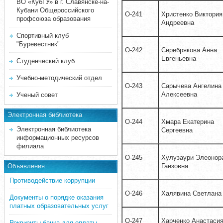
ВО «КубГУ» в г. Славянске-на-
Кубани Общероссийского
О-241
Христенко Виктория
профсоюза образования
Андреевна
Спортивный клуб
"Буревестник"
О-242
Серебрякова Анна
Евгеньевна
Студенческий клуб
Учебно-методический отдел
О-243
Сарычева Ангелина
Алексеевна
Ученый совет
Электронная библиотека
О-244
Хмара Екатерина
Электронная библиотека
Сергеевна
информационных ресурсов
филиала
О-245
Хулузаури Элеонор
Объявления
Гаезовна
Противодействие коррупции
О-246
Халявина Светлана
Документы о порядке оказания
платных образовательных услуг
О-247
Харченко Анастаси
Реквизиты банка для оплаты