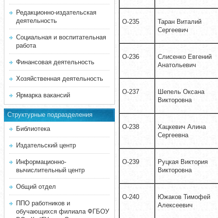
Редакционно-издательская
деятельность
О-235
Таран Виталий
Сергеевич
Социальная и воспитательная
работа
О-236
Слисенко Евгений
Финансовая деятельность
Анатольевич
Хозяйственная деятельность
О-237
Шепель Оксана
Ярмарка вакансий
Викторовна
Структурные подразделения
О-238
Хацкевич Алина
Библиотека
Сергеевна
Издательский центр
Информационно-
О-239
Руцкая Виктория
вычислительный центр
Викторовна
Общий отдел
О-240
Южаков Тимофей
ППО работников и
Алексеевич
обучающихся филиала ФГБОУ