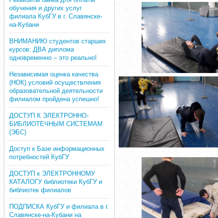
обучения и других услуг
филиала КубГУ в г. Славянске-
на-Кубани
ВНИМАНИЮ студентов старших
курсов: ДВА диплома
одновременно – это реально!
Независимая оценка качества
(НОК) условий осуществления
образовательной деятельности
филиалом пройдена успешно!
ДОСТУП К ЭЛЕКТРОННО-
БИБЛИОТЕЧНЫМ СИСТЕМАМ
(ЭБС)
Доступ к Базе информационных
потребностей КубГУ
ДОСТУП к ЭЛЕКТРОННОМУ
КАТАЛОГУ библиотеки КубГУ и
библиотек филиалов
ПОДПИСКА КубГУ и филиала в г.
Славянске-на-Кубани на