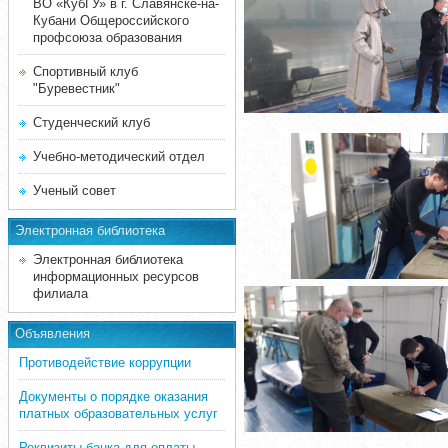
ВО «КубГУ» в г. Славянске-на-
Кубани Общероссийского
профсоюза образования
Спортивный клуб
"Буревестник"
Студенческий клуб
Учебно-методический отдел
Ученый совет
Электронная библиотека
Электронная библиотека
информационных ресурсов
филиала
Объявления
Противодействие коррупции
Документы о порядке оказания
платных образовательных услуг
Реквизиты банка для оплаты