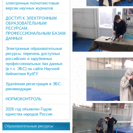
электронные полнотекстовые
версии научных журналов
ДОСТУП К ЭЛЕКТРОННЫМ
ОБРАЗОВАТЕЛЬНЫМ
РЕСУРСАМ,
ПРОФЕССИОНАЛЬНЫМ БАЗАМ
ДАННЫХ
Электронные образовательные
ресурсы: перечень доступных
российских и зарубежных
профессиональных баз данных
(в т.ч. ЭБС) на сайте Научной
библиотеки КубГУ
Удалённая регистрация в ЭБС:
рекомендации
НОРМОКОНТРОЛЬ
2026 год объявлен Годом
единства народов России
Образовательные ресурсы