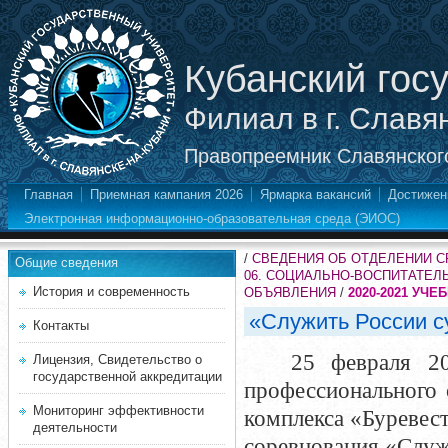
Кубанский гос
Филиал в г. Славя
Правопреемник Славянского
Главная
Приемная кампания 2026
Ярмарка вакансий
Достижен
Электронная информационно-образовательная среда (ЭИОС)
/
СВЕДЕНИЯ ОБ ОТДЕЛЕНИИ 
Общие сведения
06. СОЦИАЛЬНО-ВОСПИТАТЕЛ
История и современность
ОБЪЯВЛЕНИЯ
/
2020-2021 УЧЕ
«Служить России с
Контакты
25 февраля 20
Лицензия, Свидетельство о
государственной аккредитации
профессионального 
Мониторинг эффективности
комплекса «Буревес
деятельности
соревнования «Служ