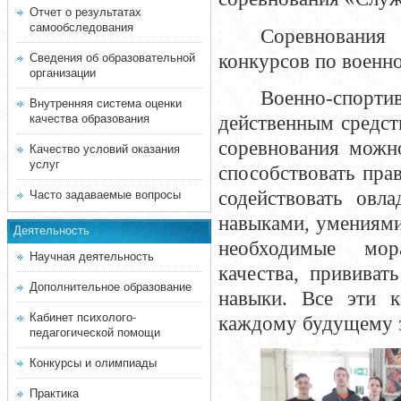
Отчет о результатах
самообследования
Соревнования
конкурсов по военн
Сведения об образовательной
организации
Военно-спорт
Внутренняя система оценки
качества образования
действенным средст
соревнования можн
Качество условий оказания
услуг
способствовать пра
содействовать овл
Часто задаваемые вопросы
навыками, умениями
Деятельность
необходимые мор
Научная деятельность
качества, прививат
Дополнительное образование
навыки. Все эти 
Кабинет психолого-
каждому будущему 
педагогической помощи
Конкурсы и олимпиады
Практика