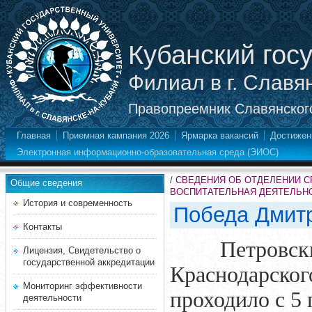
Кубанский гос
Филиал в г. Славя
Правопреемник Славянского
Главная
Приемная кампания 2026
Ярмарка вакансий
Достижен
Электронная информационно-образовательная среда (ЭИОС)
/
СВЕДЕНИЯ ОБ ОТДЕЛЕНИИ 
Общие сведения
ВОСПИТАТЕЛЬНАЯ ДЕЯТЕЛЬН
История и современность
Победа Дмит
Контакты
Петровские б
Лицензия, Свидетельство о
государственной аккредитации
Краснодарского
Мониторинг эффективности
проходило с 5 
деятельности