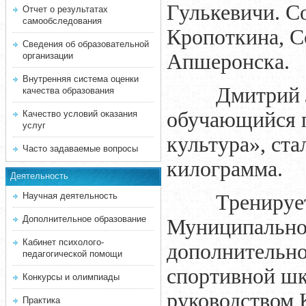
Гулькевичи. С
Отчет о результатах
самообследования
Кропоткина, С
Сведения об образовательной
Апшеронска.
организации
Внутренняя система оценки
Дмитрий Лису
качества образования
обучающийся п
Качество условий оказания
услуг
культура», ста
Часто задаваемые вопросы
килограмма.
Деятельность
Научная деятельность
Тренируется
Дополнительное образование
Муниципально
Кабинет психолого-
дополнительно
педагогической помощи
спортивной шк
Конкурсы и олимпиады
руководством 
Практика