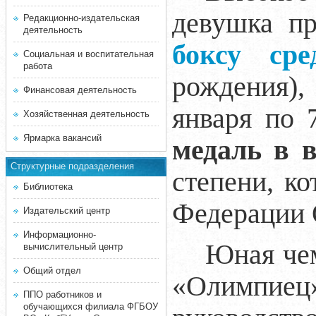
девушка п
Редакционно-издательская
деятельность
боксу ср
Социальная и воспитательная
работа
рождения)
Финансовая деятельность
января по 
Хозяйственная деятельность
Ярмарка вакансий
медаль в в
Структурные подразделения
степени, к
Библиотека
Федерации
Издательский центр
Информационно-
Юная чем
вычислительный центр
Общий отдел
«Олимпиец»
ППО работников и
обучающихся филиала ФГБОУ