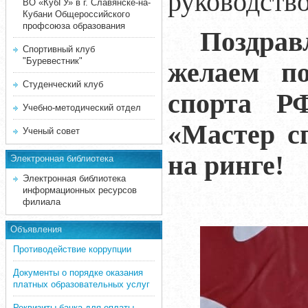
руководство
ВО «КубГУ» в г. Славянске-на-
Кубани Общероссийского
профсоюза образования
Поздрав
Спортивный клуб
"Буревестник"
желаем по
Студенческий клуб
спорта Р
Учебно-методический отдел
«Мастер с
Ученый совет
на ринге!
Электронная библиотека
Электронная библиотека
информационных ресурсов
филиала
Объявления
Противодействие коррупции
Документы о порядке оказания
платных образовательных услуг
Реквизиты банка для оплаты