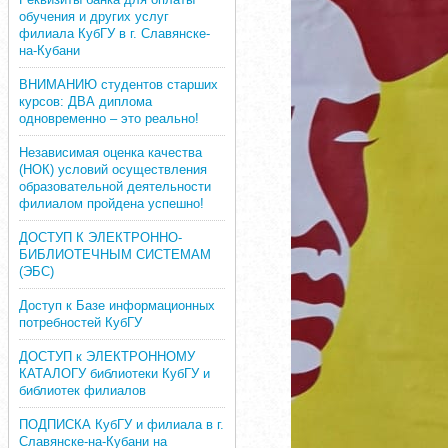
обучения и других услуг
филиала КубГУ в г. Славянске-
на-Кубани
ВНИМАНИЮ студентов старших
курсов: ДВА диплома
одновременно – это реально!
Независимая оценка качества
(НОК) условий осуществления
образовательной деятельности
филиалом пройдена успешно!
ДОСТУП К ЭЛЕКТРОННО-
БИБЛИОТЕЧНЫМ СИСТЕМАМ
(ЭБС)
Доступ к Базе информационных
потребностей КубГУ
ДОСТУП к ЭЛЕКТРОННОМУ
КАТАЛОГУ библиотеки КубГУ и
библиотек филиалов
ПОДПИСКА КубГУ и филиала в г.
Славянске-на-Кубани на