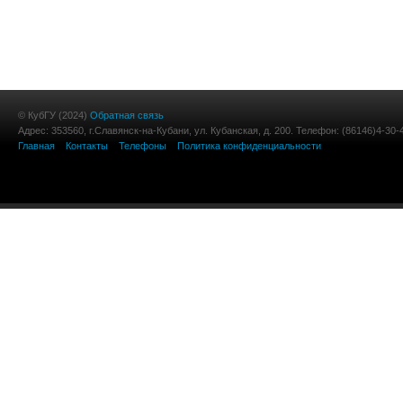
© КубГУ (2024)
Обратная связь
Адрес: 353560, г.Славянск-на-Кубани, ул. Кубанская, д. 200. Телефон: (86146)4-30-
Главная
Контакты
Телефоны
Политика конфиденциальности