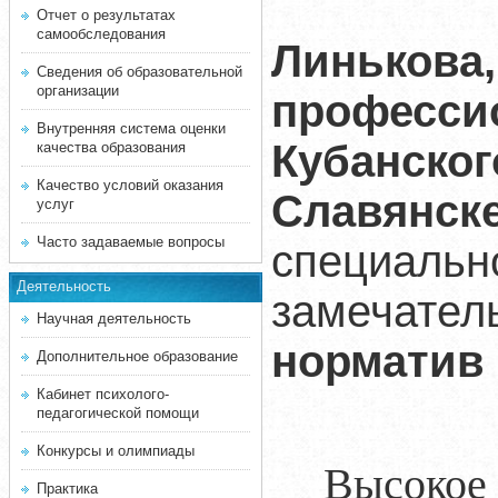
Кандид
Отчет о результатах
самообследования
Линькова,
Сведения об образовательной
организации
професси
Внутренняя система оценки
Кубанско
качества образования
Качество условий оказания
Славянске
услуг
Часто задаваемые вопросы
специаль
Деятельность
замечат
Научная деятельность
норматив 
Дополнительное образование
Кабинет психолого-
педагогической помощи
Конкурсы и олимпиады
Высокое
Практика