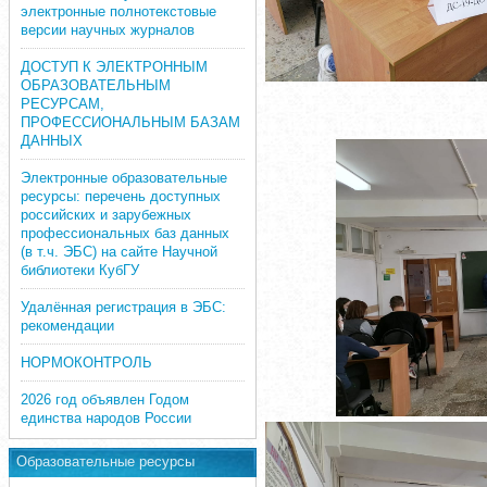
электронные полнотекстовые
версии научных журналов
ДОСТУП К ЭЛЕКТРОННЫМ
ОБРАЗОВАТЕЛЬНЫМ
РЕСУРСАМ,
ПРОФЕССИОНАЛЬНЫМ БАЗАМ
ДАННЫХ
Электронные образовательные
ресурсы: перечень доступных
российских и зарубежных
профессиональных баз данных
(в т.ч. ЭБС) на сайте Научной
библиотеки КубГУ
Удалённая регистрация в ЭБС:
рекомендации
НОРМОКОНТРОЛЬ
2026 год объявлен Годом
единства народов России
Образовательные ресурсы