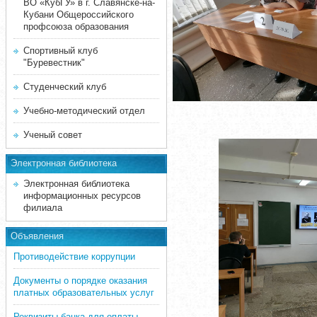
ВО «КубГУ» в г. Славянске-на-
Кубани Общероссийского
профсоюза образования
Спортивный клуб
"Буревестник"
Студенческий клуб
Учебно-методический отдел
Ученый совет
Электронная библиотека
Электронная библиотека
информационных ресурсов
филиала
Объявления
Противодействие коррупции
Документы о порядке оказания
платных образовательных услуг
Реквизиты банка для оплаты