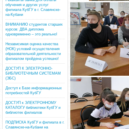
обучения и других услуг
филиала КубГУ в г. Славянске-
на-Кубани
ВНИМАНИЮ студентов старших
курсов: ДВА диплома
одновременно – это реально!
Независимая оценка качества
(НОК) условий осуществления
образовательной деятельности
филиалом пройдена успешно!
ДОСТУП К ЭЛЕКТРОННО-
БИБЛИОТЕЧНЫМ СИСТЕМАМ
(ЭБС)
Доступ к Базе информационных
потребностей КубГУ
ДОСТУП к ЭЛЕКТРОННОМУ
КАТАЛОГУ библиотеки КубГУ и
библиотек филиалов
ПОДПИСКА КубГУ и филиала в г.
Славянске-на-Кубани на