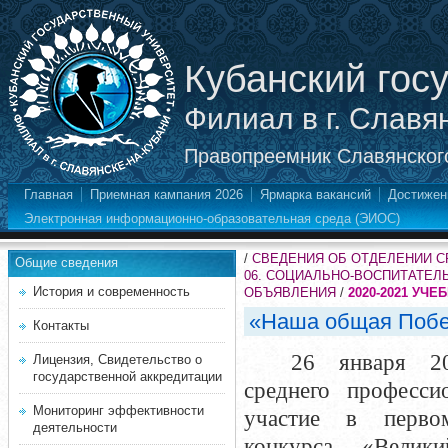
Кубанский гос
Филиал в г. Славя
Правопреемник Славянского
Главная
Приемная кампания 2026
Ярмарка вакансий
Достижен
Электронная информационно-образовательная среда (ЭИОС)
/
СВЕДЕНИЯ ОБ ОТДЕЛЕНИИ 
Общие сведения
06. СОЦИАЛЬНО-ВОСПИТАТЕЛ
История и современность
ОБЪЯВЛЕНИЯ
/
2020-2021 УЧЕ
«Наша общая Поб
Контакты
26 января 20
Лицензия, Свидетельство о
государственной аккредитации
среднего професси
Мониторинг эффективности
участие в первом
деятельности
конкурса «Велик