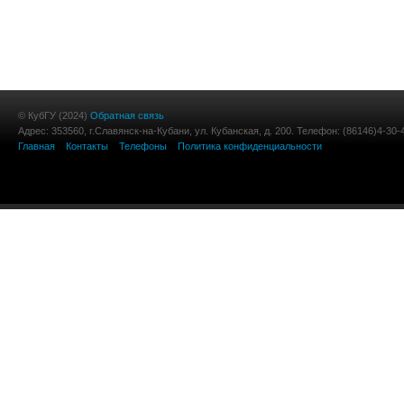
© КубГУ (2024)
Обратная связь
Адрес: 353560, г.Славянск-на-Кубани, ул. Кубанская, д. 200. Телефон: (86146)4-30-
Главная
Контакты
Телефоны
Политика конфиденциальности